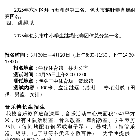
年东河区环南海湖跑第二名、包头市越野赛直属组
2025
第四名。
四、跳绳队
年包头市中小学生跳绳比赛团体总分第一名。
2025
报名时间：
月
日
月
日（上午
，下午
3
30
—4
20
8:30-11:30
14:30-
）
17:00
报名地点：
学校体育馆一楼办公室
测试时间：
月
日上午
4
26
8:00-12:00
测试地点：
包头三中体育场、篮球馆
测试内容：
米、立定跳远（必测）
专项测试（田
100
+
径、男篮、女排）
音乐特长生招生
我校音乐教育底蕴深厚，音乐活动中心总面积
1045平方
米，设有团队活动室、音乐教室、舞蹈教室、学生琴房
25间（每间均配有钢琴或电子琴）、器材库（铜管乐
器、钢琴、电子琴等各类乐器数百件），为学生提供一
流的学习与练习环境。