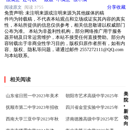
分享
收藏
阅读原文
阅读 3755
免责声明
: 未注明来源或注明来源为其他媒体的稿
件均为转载稿，不代表本站观点和立场或证实其内容的真实
性，本站所提供的信息仅供参考，相关信息敬请以权威部门
公布为准。 本站为非盈利性机构，部分网络推广用于服务
器开销及日常运营维护，本站不接受任何直接赞助。部分内
容转载出于非商业性学习目的，版权归原作者所有，如有内
容、版权、隐私等问题，请通过邮件 2557272111@QQ.com
与本站联系。
相关阅读
美
山东省日照一中2023年美术
朝阳市艺术高级中学2025年
院
特长生自主招生简章及考生
招生简章
•
抚顺市第二中学2023年招收
四川省金堂实验中学2025年
须知
新
艺术特长生招生简章
艺体特长生招生简章
动
西南大学三亚中学2023年秋
济南德雅高级中学2025年艺
向
季高一艺体特长生招生方案
体特长生招生简章