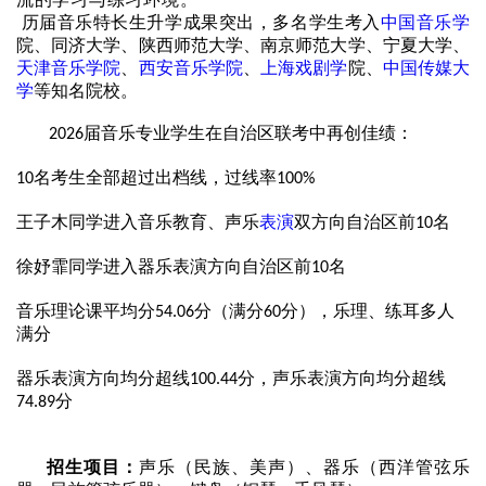
历届音乐特长生升学成果突出，多名学生考入
中国
音乐学
院、同济大学、陕西师范大学、南京师范大学、宁夏大学、
天津音乐学院
、
西安音乐学院
、
上海
戏剧学
院、
中国传媒大
学
等知名院校。
届音乐专业学生在自治区联考中再创佳绩：
2026
名考生全部超过出档线，过线率
10
100%
王子木同学进入音乐教育、声乐
表演
双方向自治区前
名
10
徐妤霏同学进入器乐表演方向自治区前
名
10
音乐理论课平均分
分（满分
分），乐理、练耳多人
54.06
60
满分
器乐表演方向均分超线
分，声乐表演方向均分超线
100.44
分
74.89
招生项目：
声乐（民族、美声）、器乐（西洋管弦乐