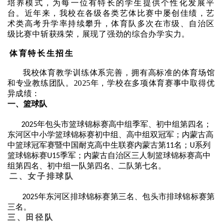
培养模式，为每一位有特长的学生提供个性化发展平
台。近年来，我校在各级各类艺体比赛中屡创佳绩，艺
术类高考升学率持续攀升，体育队多次在市级、自治区
级比赛中斩获殊荣，展现了强劲的综合办学实力。
体育特长生招生
我校体育教学训练体系完善，拥有高标准的体育场馆
和专业教练团队。
2025年，学校在多项体育赛事中取得优
异成绩：
一、篮球队
年包头市篮球锦标赛高中组季军、初中组第四名；
2025
东河区中小学篮球锦标赛初中组、高中组双冠军；内蒙古高
中篮球冠军赛暨中国耐克高中生联赛内蒙古第
名；
系列
11
U
篮球锦标赛
季军；内蒙古自治区三人制篮球锦标赛高中
U15
组第四名、初中组一队第四名、二队第七名。
二、女子排球队
年东河区排球锦标赛第三名、包头市排球锦标赛第
2025
三名。
三、田径队