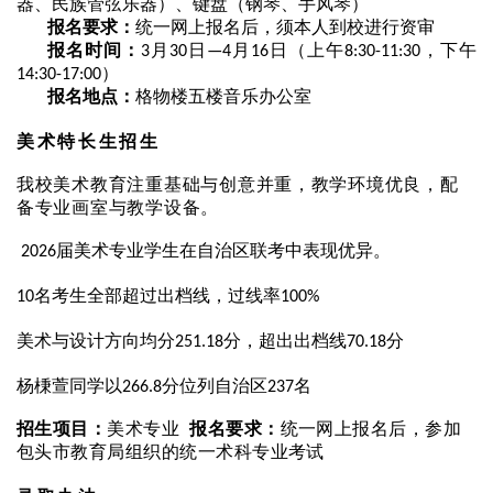
器、民族管弦乐器）、键盘（钢琴、手风琴）
报名要求：
统一网上报名后，须本人到校进行资审
报名时间：
月
日
月
日（上午
，下午
3
30
—4
16
8:30-11:30
）
14:30-17:00
报名地点：
格物楼五楼音乐办公室
美术特长生招生
我校美术教育注重基础与创意并重，教学环境优良，配
备专业画室与教学设备。
届美术专业学生在自治区联考中表现优异。
2026
名考生全部超过出档线，过线率
10
100%
美术与设计方向均分
分，超出出档线
分
251.18
70.18
杨棅萱同学以
分位列自治区
名
266.8
237
招生项目：
美术专业
报名要求：
统一网上报名后，参加
包头市教育局组织的统一术科专业考试