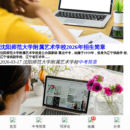
沈阳师范大学附属艺术学校2026年招生简章
沈阳师范大学附属艺术学校是公办国家级 重点中专，始建于1959年，前身为辽宁戏曲学 校、
辽宁省戏剧学校、辽宁省艺术学......
2026-03-17
沈阳师范大学附属艺术学校
中考简章
13
美术网
首页
首页
选择省份
中考简章
院校库
写评论
消息
收藏
我的
分享