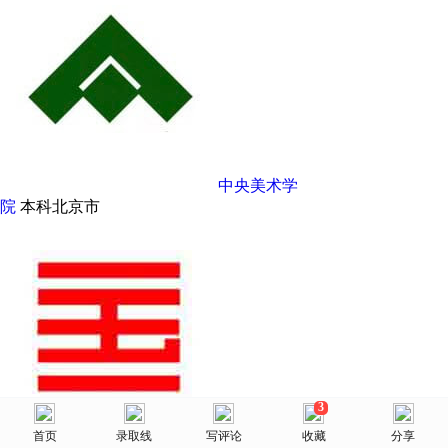
中央美术学
院
本科
北京市
3
美术网
中国美术学
首页
首页
选择省份
录取线
院校库
写评论
消息
收藏
我的
分享