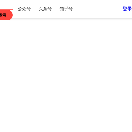
登录
公众号
头条号
知乎号
搜索
江苏
浙江
内蒙古
贵州