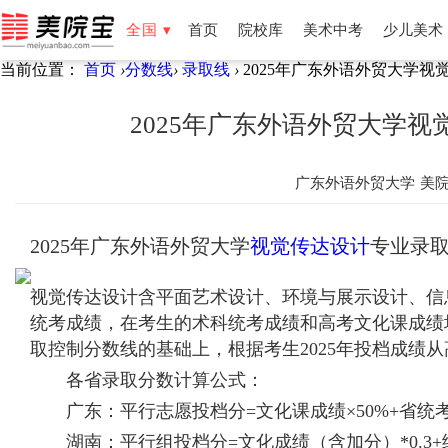
全国 ▾
首页
院校库
美术中考
少儿美术
当前位置：
首页
›
分数线
›
录取线
›
2025年广东外语外贸大学视
全国
北京
天津
湖南
湖北
福建
云南
新疆
宁夏
2025年广东外语外贸大学
广东外语外贸大学
美
2025年广东外语外贸大学
视觉传达设计
专业录
视觉传达设计含平面艺术设计、环境与展示设计、信
统考成绩，在考生的术科统考成绩和高考文化课成绩
取控制分数线的基础上，根据考生2025年投档成绩
各省录取分数计算公式：
广东：平行志愿投档分=文化课成绩×50%+省统考成绩
湖南：平行组投档分=文化成绩（含加分）*0.3+统