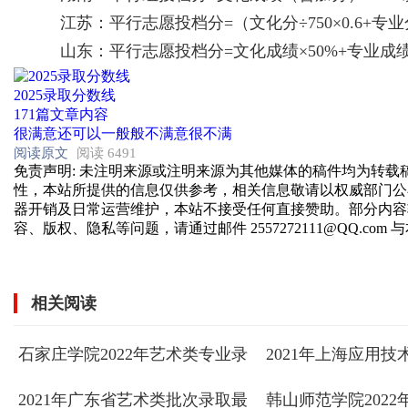
江苏：平行志愿投档分=（文化分÷750×0.6+专业分÷30
山东：平行志愿投档分=文化成绩×50%+专业成绩×750
2025录取分数线
171篇文章内容
很满意
还可以
一般般
不满意
很不满
阅读原文
阅读 6491
免责声明
: 未注明来源或注明来源为其他媒体的稿件均为转
性，本站所提供的信息仅供参考，相关信息敬请以权威部门公
器开销及日常运营维护，本站不接受任何直接赞助。部分内容
容、版权、隐私等问题，请通过邮件 2557272111@QQ.com
相关阅读
石家庄学院2022年艺术类专业录
2021年上海应用
取分数线
专业录取分数线
2021年广东省艺术类批次录取最
韩山师范学院202