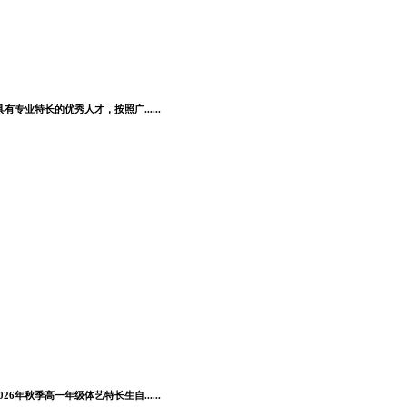
业特长的优秀人才，按照广......
秋季高一年级体艺特长生自......