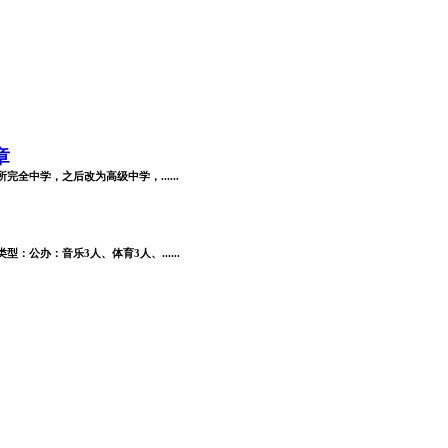
章
全中学，之后改为高级中学，......
公办：音乐3人、体育3人、......