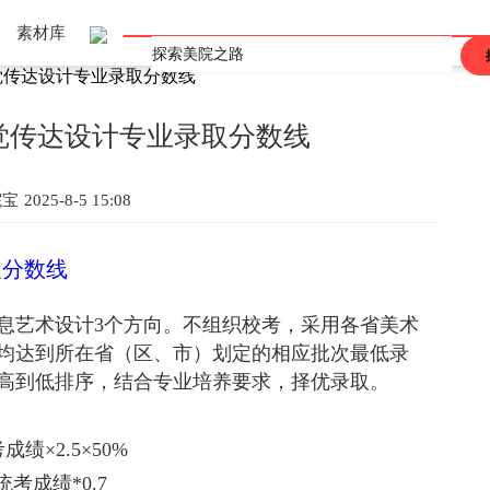
素材库
觉传达设计专业录取分数线
上海
重庆
辽宁
吉林
黑龙江
河北
河南
山东
山西
江西
广东
广西
陕西
安徽
海南
甘肃
青海
四川
西藏
香港
澳门
台湾
视觉传达设计专业录取分数线
院宝
2025-8-5 15:08
取
分数线
息艺术设计3个方向。不组织校考，采用各省美术
均达到所在省（区、市）划定的相应批次最低录
从高到低排序，结合专业培养要求，择优录取。
×2.5×50%
考成绩*0.7