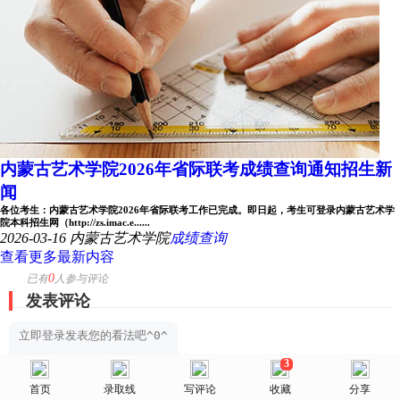
内蒙古艺术学院2026年省际联考成绩查询通知招生新
闻
各位考生：内蒙古艺术学院2026年省际联考工作已完成。即日起，考生可登录内蒙古艺术学
院本科招生网（http://zs.imac.e......
2026-03-16
内蒙古艺术学院
成绩查询
查看更多最新内容
0
已有
人参与评论
发表评论
3
美术网
提交评论
首页
首页
选择省份
录取线
院校库
写评论
消息
收藏
我的
分享