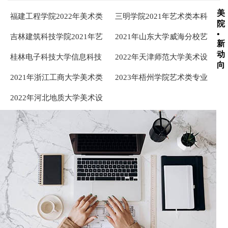
美
福建工程学院2022年美术类
三明学院2021年艺术类本科
院
本科专业录取分数线
专业录取分数线
•
吉林建筑科技学院2021年艺
2021年山东大学威海分校艺
新
术类本科专业录取分数线
术类本科专业录取分数线
动
桂林电子科技大学信息科技
2022年天津师范大学美术设
向
学院2020年艺术类专业录取
计类专业录取分数线
2021年浙江工商大学美术类
2023年梧州学院艺术类专业
分数线
本科专业录取分数线
录取分数线
2022年河北地质大学美术设
计类专业录取分数线