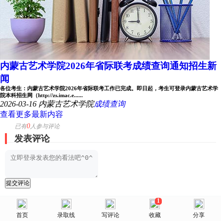
内蒙古艺术学院2026年省际联考成绩查询通知招生新
闻
各位考生：内蒙古艺术学院2026年省际联考工作已完成。即日起，考生可登录内蒙古艺术学
院本科招生网（http://zs.imac.e......
2026-03-16
内蒙古艺术学院
成绩查询
查看更多最新内容
0
已有
人参与评论
发表评论
提交评论
1
美术网
首页
首页
选择省份
录取线
院校库
写评论
消息
收藏
我的
分享