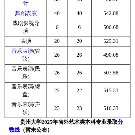
计
舞蹈
表演
40
40
542.88
戏剧影视导
6
6
506.68
演
表演
20
20
525.31
音乐表演
(管
26
26
490.08
弦)
音乐表演(民
26
26
507.58
乐)
音乐表演(键
22
22
515.33
盘)
音乐表演(声
23
23
516.33
乐)
贵州大学2025年省外艺术类本科专业录取
分
数线
（暂未公布）