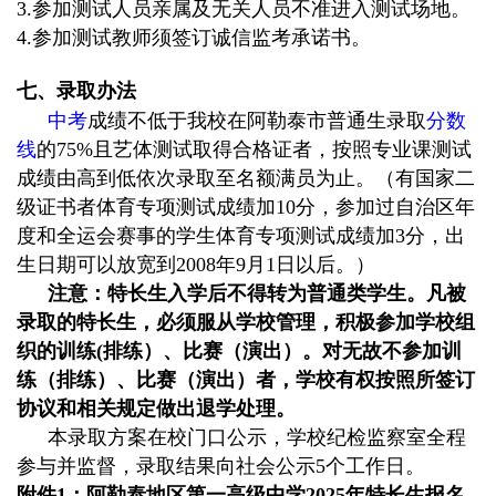
3.
参加测试人员亲属及无关人员不准进入测试场地。
4.
参加测试教师须签订诚信监考承诺书。
七、录取办法
中考
成绩不低于我校在阿勒泰市普通生录取
分数
线
的
75%
且艺体测试取得合格证者，按照专业课测试
成绩由高到低依次录取至名额满员为止。（有国家二
级证书者体育专项测试成绩加
10
分，参加过自治区年
度和全运会赛事的学生体育专项测试成绩加
3
分，出
生日期可以放宽到
2008
年
9
月
1
日以后。）
注意：特长生入学后不得转为普通类学生。凡被
录取的特长生，必须服从学校管理，积极参加学校组
织的训练
(
排练）、比赛（演出）。对无故不参加训
练（排练）、比赛（演出）者，学校有权按照所签订
协议和相关规定做出退学处理。
本录取方案在校门口公示，学校纪检监察室全程
参与并监督，录取结果向社会公示
5
个工作日。
附件
1
：阿勒泰地区第一高级中学
2025
年特长生报名