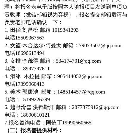
理）将报名表电子版按照本人填报项目发送到单项负
责教师（发错邮箱视为弃权），报名提交邮箱后请与
负责老师电话确认一下：
1.
田径 刘昌松 邮箱
1019341293
电话
15509067567
2.
女篮 木合达尔
·
阿曼太 邮箱：
79073507@qq.com
电话
18690613494
3.
女排 李茂得 邮箱：
534174701@qq.com
电话：
18997797611
4.
滑冰
木拉提 邮箱：
905414052@qq.com
电话
17399960413
5.
美术 郭唐池
邮箱：
1485144577@qq.com
电话：
15199226399
6.
越野滑雪 洪都斯汗 邮箱：
2877375912@qq.com
电话：
18690610121
7.
报名咨询电话：阿依丁
19990660665
（三）报名需提供材料：