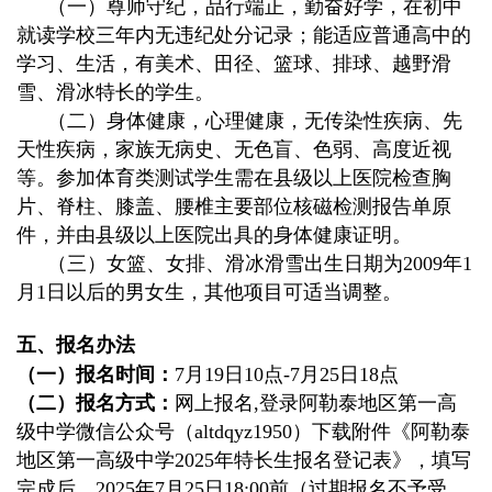
（一）尊师守纪，品行端正，勤奋好学，在初中
就读学校三年内无违纪处分记录；能适应普通高中的
学习、生活，有美术、田径、篮球、排球、越野滑
雪、滑冰特长的学生。
（二）身体健康，心理健康，无传染性疾病、先
天性疾病，家族无病史、无色盲、色弱、高度近视
等。参加体育类测试学生需在县级以上医院检查胸
片、脊柱、膝盖、腰椎主要部位核磁检测报告单原
件，并由县级以上医院出具的身体健康证明。
（三）女篮、女排、滑冰滑雪出生日期为
2009
年
1
月
1
日以后的男女生，其他项目可适当调整。
五、报名办法
（一）报名时间：
7
月
19
日
10
点
-7
月
25
日
18
点
（二）报名方式：
网上报名
,
登录阿勒泰地区第一高
级中学微信公众号（
altdqyz1950
）下载附件《阿勒泰
地区第一高级中学
2025
年特长生报名登记表》，填写
完成后，
2025
年
7
月
25
日
18:00
前（过期报名不予受