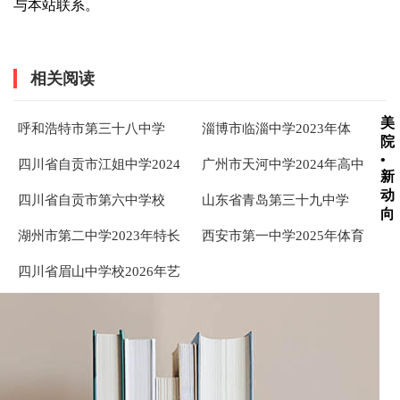
与本站联系。
相关阅读
美
呼和浩特市第三十八中学
淄博市临淄中学2023年体
院
2022年高一年级美术特长生
育、艺术特长生中考招生方
•
四川省自贡市江姐中学2024
广州市天河中学2024年高中
招生简章
案
新
年艺术和体育特长生招生简
体育艺术特长生自主招生简
动
四川省自贡市第六中学校
山东省青岛第三十九中学
章
章
向
2024 年艺术、体育特长生自
（海大附中）2023年高中艺
湖州市第二中学2023年特长
西安市第一中学2025年体育
主招生考试办法 ... ...
术特长生城阳区招生简章 ...
生招生实施办法
艺术特长生招生简章
四川省眉山中学校2026年艺
术特长生招生简章