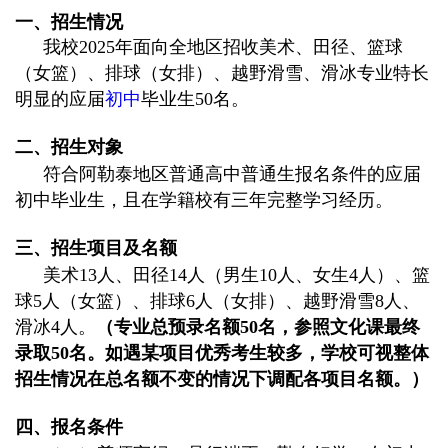
一、招生情况
我校
2025
年面向全地区招收美术、田径、篮球
（女篮）、排球（女排）、越野滑雪、滑冰专业特长
明显的应届
初中
毕业生
50
名。
二、招生对象
符合阿勒泰地区普通高中普通生报名条件的应届
初中毕业生，且在学籍校有三年完整学习经历。
三、招生项目及名额
美术
13
人、田径
14
人（男生
10
人、女生
4
人）、篮
球
5
人（女篮）、排球
6
人（女排）、越野滑雪
8
人、
滑冰
4
人。
（专业总预录名额
50
名，参照文化课最终
录取
50
名。如遇某项目优秀考生较多，学校可视整体
招生情况在总名额不变的情况下调配各项目名额。）
四、报名条件