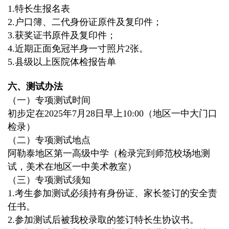
1.
特长生报名表
2.
户口簿、二代身份证原件及复印件；
3.
获奖证书原件及复印件；
4.
近期正面免冠半身一寸照片
2
张。
5.
县级以上医院体检报告单
六、测试办法
（一
）
专项
测试时间
初步定在
2025
年
7
月
28
日早上
10:00
（地区一中大门口
检录）
（二）专项测试地点
阿勒泰地区第一高级中学（检录完到师范校场地测
试，美术在地区一中美术教室）
（三）专项测试须知
1.
考生参加测试必须持有身份证、家长签订的安全责
任书。
2.
参加测试后被我校录取的签订特长生协议书。