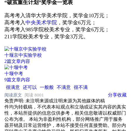
“
破茧重生计划
”
奖学金一览表
高考考入清华大学美术学院，奖学金
10
万元；
高考考入
中央美术学院
，
奖学金
6
万元；
高考考入
985
学院校美术专业，奖学金
6
万元；
211
学院校美术专业，奖学金
3
万元。
十堰京中实验学校
2篇文章内容
十堰中考
9篇文章内容
很满意
还可以
一般般
不满意
很不满
分享
收藏
阅读原文
阅读 8001
免责声明
: 未注明来源或注明来源为其他媒体的稿
件均为转载稿，不代表本站观点和立场或证实其内容的真实
性，本站所提供的信息仅供参考，相关信息敬请以权威部门
公布为准。 本站为非盈利性机构，部分网络推广用于服务
器开销及日常运营维护，本站不接受任何直接赞助。部分内