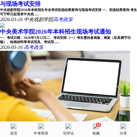
与现场考试安排
中央戏剧学院2026年本科招生专业考试初选结果查询与现场考试安排 一、初选结果查询 考生
可于即日起登录中央戏......
2026-03-16
中央戏剧学院
高考政策
中央美术学院2026年本科招生现场考试通知
一、考试日期：2026年3月22日二、考试安排（一）考生需自备画板、画架（应具调节功
能）、绘画材料等考试用具。考试用......
2026-03-16
高考政策
12
美术网
中国戏曲学院2026年戏曲类专业省际联考专业课成绩
首页
首页
选择省份
中考简章
院校库
写评论
消息
收藏
我的
分享