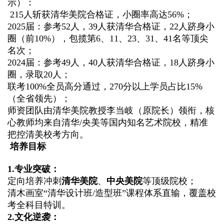
示）：
215
人斩获清华美院合格证，小圈率高达
56%
；
2025
届：参考
52
人，
39
人获清华合格证，
22
人跻身小
圈（前
10%
），包揽第
6
、
11
、
23
、
31
、
41
名等顶尖
名次；
2024
届：参考
49
人，
40
人获清华合格证，
18
人跻身小
圈，录取
20
人；
联考
100%
全员高分通过，
270
分以上学员占比
15%
（全省领先）；
师资团队由清华美院教授李当岐（原院长）领衔，核
心教师均来自清华
/
央美等国内知名艺术院校，精准
把控清美校考方向。
培养目标
1.
专业突破：
定向培养冲刺
清华美院
、
中央美院
等顶级院校；
清木画室
“
清华设计班
/
造型班
”
课程体系直输，覆盖校
考全科目特训。
2.
文化逆袭：