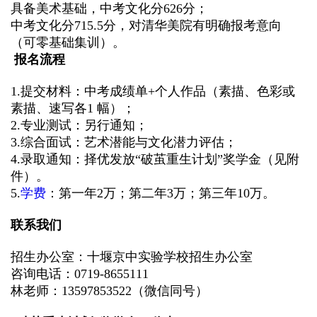
具备美术基础，中考文化分
626
分；
中考文化分
715.5
分，对清华美院有明确报考意向
（可零基础集训）。
报名流程
1.
提交材料：中考成绩单
+
个人作品（素描、色彩或
素描、速写各
1
幅）；
2.
专业测试：另行通知；
3.
综合面试：艺术潜能与文化潜力评估；
4.
录取通知：择优发放
“
破茧重生计划
”
奖学金（见附
件）。
5.
学费
：第一年
2
万；第二年
3
万；第三年
10
万。
联系我们
招生办公室：十堰京中实验学校招生办公室
咨询电话：
0719-8655111
林老师：
13597853522
（微信同号）