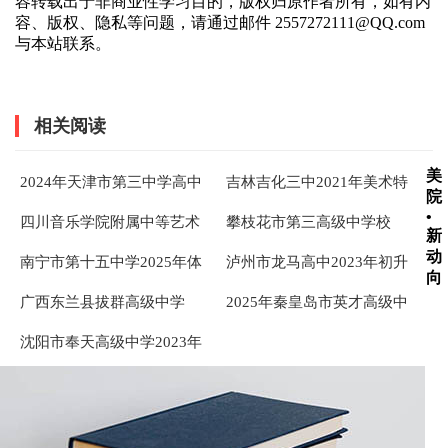
容转载出于非商业性学习目的，版权归原作者所有，如有内
容、版权、隐私等问题，请通过邮件 2557272111@QQ.com
与本站联系。
相关阅读
美
2024年天津市第三中学高中
吉林吉化三中2021年美术特
院
艺术特长生招生简章
长生招生简章
•
四川音乐学院附属中等艺术
攀枝花市第三高级中学校
新
学校2022年招生简介
2025年艺体特长生招生简章
动
南宁市第十五中学2025年体
泸州市龙马高中2023年初升
向
育音乐美术特长生招生工作
高艺体特长生招生简章
广西东兰县拔群高级中学
2025年秦皇岛市英才高级中
方案
2025年体育、艺术特长生招
学招收艺术特长生招生简章
沈阳市奉天高级中学2023年
生简章
艺术特优生招生章程