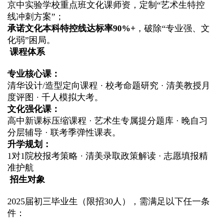
京中实验学校重点班文化课师资，定制
“
艺术生特控
线冲刺方案
”
；
承诺文化本科特控线达标率
90%+
，破除
“
专业强、文
化弱
”
困局。
课程体系
专业核心课：
清华设计
/
造型定向课程
·
校考命题研究
·
清美教授月
度评图
·
千人模拟大考。
文化强化课：
高中新课标压缩课程
·
艺术生专属提分题库
·
晚自习
分层辅导
·
联考季弹性课表。
升学规划：
1
对
1
院校报考策略
·
清美录取政策解读
·
志愿填报精
准护航
招生对象
2025
届初三毕业生（限招
30
人），需满足以下任一条
件：