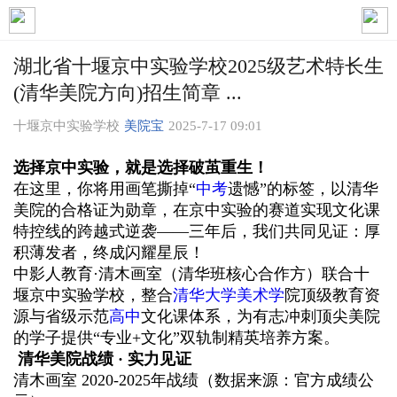
湖北省十堰京中实验学校2025级艺术特长生
(清华美院方向)招生简章 ...
十堰京中实验学校
美院宝
2025-7-17 09:01
选择京中实验，就是选择破茧重生！
在这里，你将用画笔撕掉
“
中考
遗憾
”
的标签，以清华
美院的合格证为勋章，在京中实验的赛道实现文化课
特控线的跨越式逆袭
——
三年后，我们共同见证：厚
积薄发者，终成闪耀星辰！
中影人教育
·
清木画室（清华班核心合作方）联合十
堰京中实验学校，整合
清华大学
美术学
院顶级教育资
源与省级示范
高中
文化课体系，为有志冲刺顶尖美院
的学子提供
“
专业
+
文化
”
双轨制精英培养方案。
清华美院战绩
·
实力见证
清木画室
2020-2025
年战绩（数据来源：官方成绩公