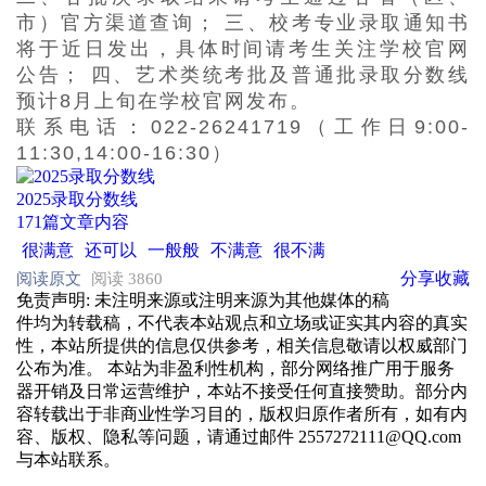
市）官方渠道查询；
三、校考专业录取通知书
将于近日发出，具体时间请考生关注学
校官网
公告；
四、艺术类统考批及普通批录取分数线
预计
8月上旬在学校官网
发布。
联系电话：
022-26241719（工作日9:00-
11:30,14:00-16:30）
2025录取分数线
171篇文章内容
很满意
还可以
一般般
不满意
很不满
分享
收藏
阅读原文
阅读 3860
免责声明
: 未注明来源或注明来源为其他媒体的稿
件均为转载稿，不代表本站观点和立场或证实其内容的真实
性，本站所提供的信息仅供参考，相关信息敬请以权威部门
公布为准。 本站为非盈利性机构，部分网络推广用于服务
器开销及日常运营维护，本站不接受任何直接赞助。部分内
容转载出于非商业性学习目的，版权归原作者所有，如有内
容、版权、隐私等问题，请通过邮件 2557272111@QQ.com
与本站联系。