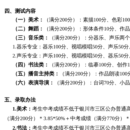
四、测试内容
（一）美术：
（满分
200
分）：素描
100
分、色彩
100
（二）舞蹈：
（满分
200
分）：形体条件
10
分、作品
（三）音乐类：
（满分
200
分）：分器乐、声乐两个
1.
器乐专业：器乐
100
分、视唱模唱
50
分、声乐
50
分
2.
声乐专业：声乐
100
分、视唱模唱
50
分、器乐
50
分
（四）书法类：
（满分
200
分）：临摹
100
分、创作
1
（五）播音主持类：
（满分
200
分）：作品朗读
100
（六）表演导演：
（满分
200
分）：台词
70
分、小品
五、录取办法
1.
美术：
考生中考成绩不低于银川市三区公办普通
（满分
200
分）＊
3.85*50%
＋中考成绩（满分
770
分）
2.
书法：
考生中考成绩不低于银川市三区公办普通