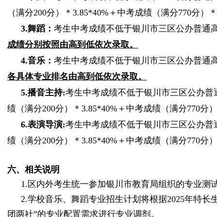
（满分
200
分）＊
3.85*40%
＋中考成绩（满分
770
分）
3.
舞蹈：
考生中考成绩不低于银川市三区公办普通
成绩分别按照由高到低依次录取。
4.
音乐：
考生中考成绩不低于银川市三区公办普通
各具体专业排名由高到低依次录取。
5.
播音主持
:
考生中考成绩不低于银川市三区公办普
绩（满分
200
分）＊
3.85*40%
＋中考成绩（满分
770
分
6.
表演导演
:
考生中考成绩不低于银川市三区公办普
绩（满分
200
分）＊
3.85*40%
＋中考成绩（满分
770
分
六、相关说明
1.
区内外考生统一参加银川市教育局组织的专业测
2.
学校音乐、舞蹈专业招生计划将根据
2025
年特长
团两社
”
的专业配置需求进行专业调剂。