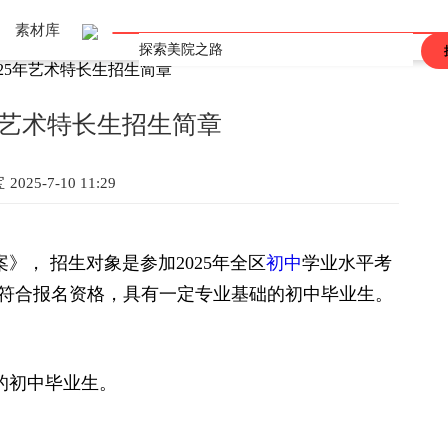
素材库
25年艺术特长生招生简章
上海
重庆
辽宁
吉林
黑龙江
河北
河南
山东
山西
江西
广东
广西
陕西
安徽
海南
甘肃
青海
四川
西藏
香港
澳门
台湾
年艺术特长生招生简章
宝
2025-7-10 11:29
案》， 招生对象是参加
2025
年全区
初中
学业水平考
符合报名资格，具有一定专业基础的初中毕业生。
的初中毕业生。