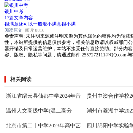
银川中考
17篇文章内容
很满意
还可以
一般般
不满意
很不满
阅读原文
阅读 8816
免责声明
: 未注明来源或注明来源为其他媒体的稿件均为转
性，本站所提供的信息仅供参考，相关信息敬请以权威部门公
器开销及日常运营维护，本站不接受任何直接赞助。部分内容
容、版权、隐私等问题，请通过邮件 2557272111@QQ.com
相关阅读
浙江省缙云县仙都中学2024年音
贵州中澳合作学校2
乐、美术、体育特长生招生简章
艺术特长生招生简
...
温州人文高级中学(温二高分
湖州市菱湖中学20
校)2023年特长生招生
生实施办法
北京市第二十中学2023年高中艺
四川绵阳中学实验学
术特长生招生简章
术特长生招生简章