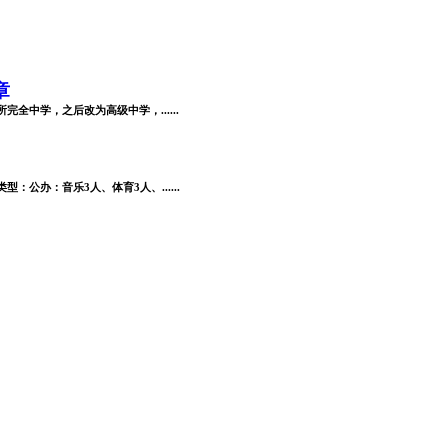
章
全中学，之后改为高级中学，......
公办：音乐3人、体育3人、......