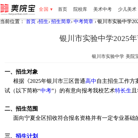
全国 ▾
首页
院校库
美术中考
少儿美术
当前位置：
首页
›
招生
›
招生简章
›
中考简章
›
银川市实验中学20
全国
北京
天津
湖南
湖北
福建
云南
新疆
宁夏
银川市实验中学2025
银川市实验中学
美院
一、招生对象
根据《
2025
年银川市三区普通
高中
自主招生工作方
试（以下简称
“
中考
”
）的有意向报考我校艺术
特长生
且
二、招生范围
面向宁夏全区招收符合报名资格并有一定专业基础
三、
招生计划