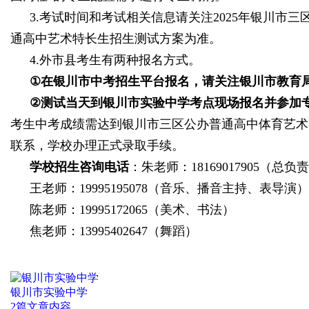
3.
考试时间和考试相关信息请关注
2025
年银川市三
通高中艺术特长生招生测试方案为准。
4.
外市县考生有两种报名方式。
①
在银川市中考招生平台报名，请关注银川市教育
②
测试当天到银川市实验中学考点现场报名并参加
考生中考成绩需达到银川市三区公办普通高中体育艺术
联系，学校办理正式录取手续。
学校招生咨询电话
：朱老师：
18169017905（总负
王老师：
19995195078（音乐、播音主持、表导演）
陈老师：
19995172065（美术、书法）
焦老师：
13995402647（舞蹈）
银川市实验中学
2篇文章内容