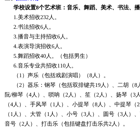
学校设置
8
个艺术班：音乐、舞蹈、美术、书法、播
1.
美术招收
232
人。
2.
书法招收
6
人。
3.
播音与主持招收
6
人。
4.
表演导演招收
6
人。
5.
舞蹈招收
40
人。（包括男生）
6.
音乐专业共招收
110
人。
（
1
）声乐（包括戏剧演唱）（
8
人）。
（
2
）器乐：钢琴（包括双排键共
19
人）、二胡（
8
阮
/
柳琴（
4
人）、唢呐（
2
人）、笙（
2
人）、扬琴（
3
（
4
人）、手风琴（
1
人）、小提琴（
8
人）、中提琴（
2
（
1
人）、大管（
1
人）、小号（
3
人）、圆号（
3
人）、
音号（
2
人）、打击乐（包括键盘打击乐共
2
人）。