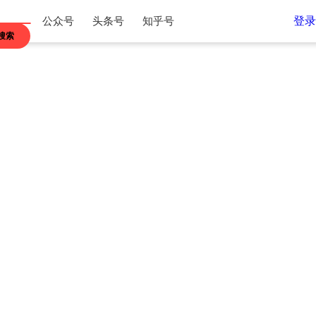
登录
公众号
头条号
知乎号
搜索
江苏
浙江
内蒙古
贵州