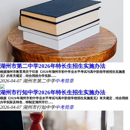
湖州市第二中学2026年特长生招生实施办法
根据湖州市教育局关于印发《2026年湖州市初中学业水平考试与高中阶段学校招生实施意
见》的有关规定，结合我校办学实际......
2026-04-07
湖州市第二中学
中考简章
湖州市行知中学2026年特长生招生实施办法
根据《2026年湖州市初中学业水平考试与高中阶段学校招生实施意见》有关规定，结合我校
办学实际及特色，特制定湖州市行......
2026-04-07
湖州市行知中学
中考简章