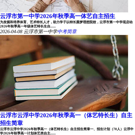
云浮市第一中学2026年秋季高一体艺自主招生
为发掘和培养体育、艺术特长人才，助力学子以特长圆梦理想院校，云浮市第一中学现启动
2026年秋季高一年级体艺特长生自......
2026-04-08
云浮市第一中学
中考简章
云浮市云浮中学2026年秋季高一（体艺特长生）自主
招生简章
云浮市云浮中学2026年秋季高一（体艺特长生）自主招生简章一、招生计划（70人）云浮中
学2026年秋季高一计划体艺类自主......