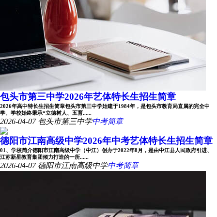
包头市第三中学2026年艺体特长生招生简章
2026年高中特长生招生简章包头市第三中学始建于1984年，是包头市教育局直属的完全中
学。学校始终秉承“立德树人、五育......
2026-04-07
包头市第三中学
中考简章
德阳市江南高级中学2026年中考艺体特长生招生简章
01、学校简介德阳市江南高级中学（中江）创办于2022年8月，是由中江县人民政府引进、
江苏新星教育集团倾力打造的一所......
2026-04-07
德阳市江南高级中学
中考简章