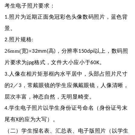
考生电子照片要求：
照片为近期正面免冠彩色头像数码照片，蓝色背
1.
景。
照片规格
:
2.
26mm(宽
×
高
，分辨率
以上，数码照
)
32mm(
)
150dpi
片要求为
格式，文件大小应小于
。
jpg
60K
人像在相片矩形框内水平居中，头部占照片尺寸
3.
的
／
，常戴眼镜的学生应佩戴眼镜，人像清晰，
2
3
层次丰富，神态自然，无明显畸变。
学生电子照片以学生身份证号命名（身份证号末
4.
尾有
的应为大写）。
X
（二）学生报名表、汇总表、电子版照片（以学生