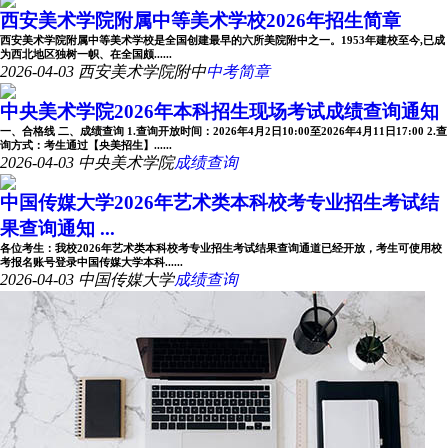
西安美术学院附属中等美术学校2026年招生简章
西安美术学院附属中等美术学校是全国创建最早的六所美院附中之一。1953年建校至今,已成
为西北地区独树一帜、在全国颇......
2026-04-03
西安美术学院附中
中考简章
中央美术学院2026年本科招生现场考试成绩查询通知
一、合格线 二、成绩查询 1.查询开放时间：2026年4月2日10:00至2026年4月11日17:00 2.查
询方式：考生通过【央美招生】......
2026-04-03
中央美术学院
成绩查询
中国传媒大学2026年艺术类本科校考专业招生考试结
果查询通知 ...
各位考生：我校2026年艺术类本科校考专业招生考试结果查询通道已经开放，考生可使用校
考报名账号登录中国传媒大学本科......
2026-04-03
中国传媒大学
成绩查询