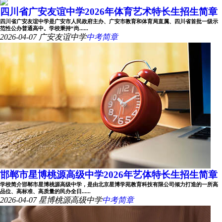
四川省广安友谊中学2026年体育艺术特长生招生简章
四川省广安友谊中学是广安市人民政府主办、广安市教育和体育局直属、四川省首批一级示
范性公办普通高中。学校秉持“尚......
2026-04-07
广安友谊中学
中考简章
邯郸市星博桃源高级中学2026年艺体特长生招生简章
学校简介邯郸市星博桃源高级中学，是由北京星博学苑教育科技有限公司倾力打造的一所高
品位、高标准、高质量的民办全日......
2026-04-07
星博桃源高级中学
中考简章