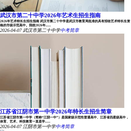
武汉市第二十中学2026年艺术生招生指南
2026年艺术特长生招生指南 武汉市第二十中学是武汉市教育局批准的具有招收艺术特长生资
格的市级示范高中。我校2026年......
2026-04-07
武汉市第二十中学
中考简章
江苏省江阴市第一中学2026年特长生招生简章
江苏省江阴市第一中学（简称“江阴一中”）是国家级示范性普通高中、江苏省四星级高中，
体育、艺术、科技教育一直是学......
2026-04-07
江阴市第一中学
中考简章