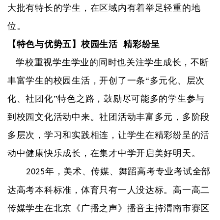
大批有特长的学生，在区域内有着举足轻重的地
位。
【特色与优势五】校园生活
精彩纷呈
学校重视学生学业的同时也关注学生成长，不断
丰富学生的校园生活，开创了一条“多元化、层次
化、社团化”特色之路，鼓励尽可能多的学生参与
到校园文化活动中来。社团活动丰富多元，多阶段
多层次，学习和实践相连，让学生在精彩纷呈的活
动中健康快乐成长，在集才中学开启美好明天。
年，美术、传媒、舞蹈高考专业考试全部
2025
达高考本科标准，体育只有一人没达标。高一高二
传媒学生在北京《广播之声》播音主持渭南市赛区