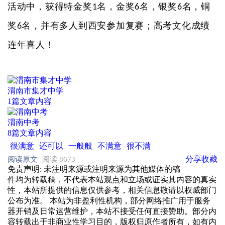
活动中，获得特金奖
名，金奖
名，银奖
名，铜
1
6
6
奖
名，并有多人到西安参加复赛；高考文化成绩
6
连年喜人！
渭南市集才中学
1篇文章内容
渭南中考
8篇文章内容
很满意
还可以
一般般
不满意
很不满
分享
收藏
阅读原文
阅读 8673
免责声明
: 未注明来源或注明来源为其他媒体的稿
件均为转载稿，不代表本站观点和立场或证实其内容的真实
性，本站所提供的信息仅供参考，相关信息敬请以权威部门
公布为准。 本站为非盈利性机构，部分网络推广用于服务
器开销及日常运营维护，本站不接受任何直接赞助。部分内
容转载出于非商业性学习目的，版权归原作者所有，如有内