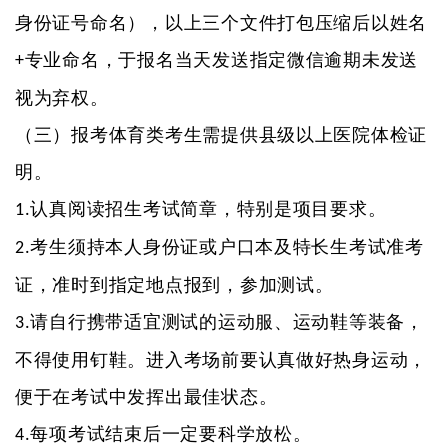
身份证号命名），以上三个文件打包压缩后以姓名
专业命名，于报名当天发送指定微信
逾期未发送
+
视为弃权。
（三）报考体育类考生需提供县级以上医院体检证
明。
认真阅读招生考试简章，特别是项目要求。
1.
考生须持本人身份证或户口本及特长生考试准考
2.
证，准时到指定地点报到，参加测试。
请自行携带适宜测试的运动服、运动鞋等装备，
3.
不得使用钉鞋。进入考场前要认真做好热身运动，
便于在考试中发挥出最佳状态。
每项考试结束后一定要科学放松。
4.