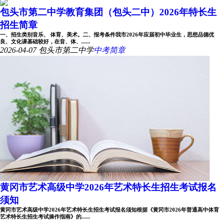
包头市第二中学教育集团（包头二中）2026年特长生
招生简章
一、招生类别音乐、 体育、美术。二、报考条件我市2026年应届初中毕业生，思想品德优
良、文化课基础较好，在音、体、......
2026-04-07
包头市第二中学
中考简章
黄冈市艺术高级中学2026年艺术特长生招生考试报名
须知
黄冈市艺术高级中学2026年艺术特长生招生考试报名须知根据《黄冈市2026年普通高中体育
艺术特长生招生考试操作指南》的......