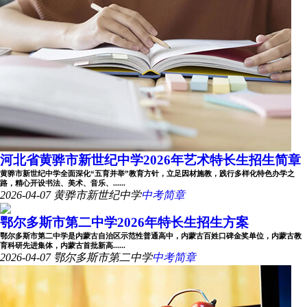
河北省黄骅市新世纪中学2026年艺术特长生招生简章
黄骅市新世纪中学全面深化“五育并举”教育方针，立足因材施教，践行多样化特色办学之
路，精心开设书法、美术、音乐、......
2026-04-07
黄骅市新世纪中学
中考简章
鄂尔多斯市第二中学2026年特长生招生方案
鄂尔多斯市第二中学是内蒙古自治区示范性普通高中，内蒙古百姓口碑金奖单位，内蒙古教
育科研先进集体，内蒙古首批新高......
2026-04-07
鄂尔多斯市第二中学
中考简章