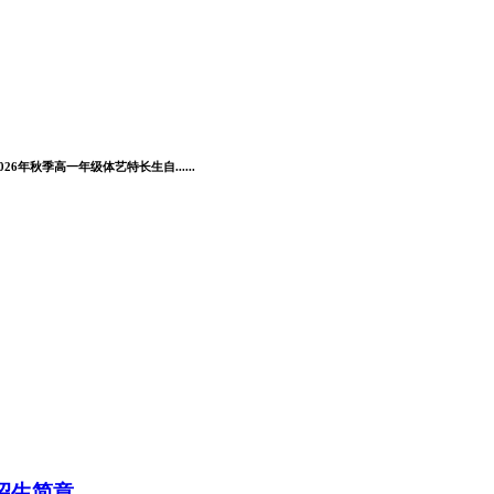
秋季高一年级体艺特长生自......
招生简章