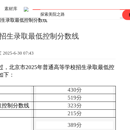
素材库
招生录取最低控制分数线
上海
重庆
辽宁
吉林
黑龙江
河北
河南
山东
山西
江西
广东
广西
陕西
安徽
海南
甘肃
青海
四川
西藏
香港
澳门
台湾
校招生录取最低控制分数线
宝
2025-6-30 07:43
过，北京市2025年普通高等学校招生录取最低控
如下：
430分
519分
取控制分数线
323分
215分
389分