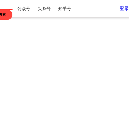
登录
公众号
头条号
知乎号
搜索
江苏
浙江
内蒙古
贵州