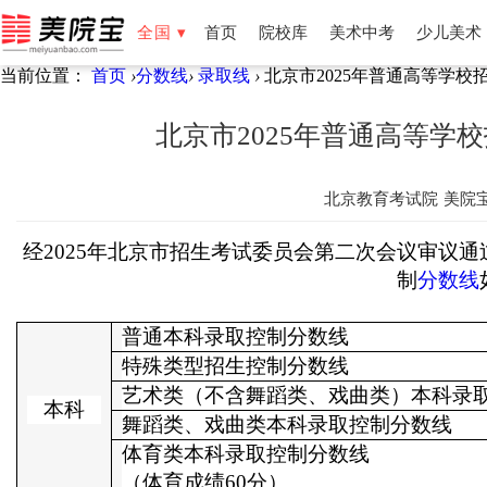
全国 ▾
首页
院校库
美术中考
少儿美术
当前位置：
首页
›
分数线
›
录取线
›
北京市2025年普通高等学校
全国
北京
天津
湖南
湖北
福建
云南
新疆
宁夏
北京市2025年普通高等学
北京教育考试院
美院
经
2025年北京市招生考试委员会第二次会议审议通
制
分数线
普通本科录取控制分数线
特殊类型招生控制分数线
艺术类（不含舞蹈类、戏曲类）本科录
本科
舞蹈类、戏曲类本科录取控制分数线
体育类本科录取控制分数线
（体育成绩
60分）