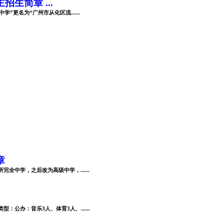
生简章 ...
”更名为“广州市从化区流......
章
全中学，之后改为高级中学，......
公办：音乐3人、体育3人、......