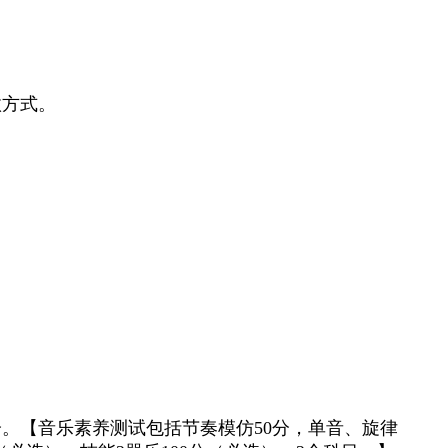
汰方式。
分。【音乐素养测试包括节奏模仿
50
分，单音、旋律