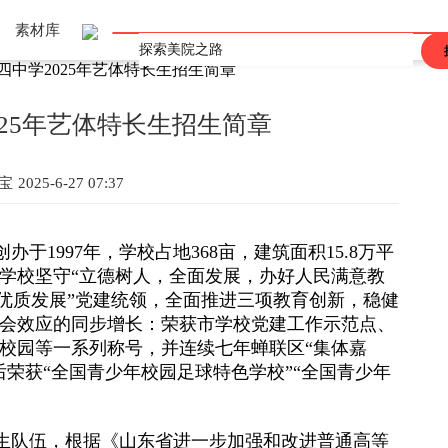
素材库
中学2025年艺体特长生招生简章
上海
重庆
辽宁
吉林
黑龙江
河北
河南
山东
山西
江西
广东
广西
陕西
安徽
海南
甘肃
青海
四川
西藏
香港
澳门
台湾
25年艺体特长生招生简章
宝
2025-6-27 07:37
创办于
1997
年，学校占地
368
亩，建筑面积
15.8
万平
学校坚守
“
立德树人，全面发展，办好人民满意教
优质发展
”
党建统领，全面推进三项教育创新，稳健
会效应的同步增长：荣获市学校党建工作示范点、
校园等一系列称号，并连续七年蝉联区
“
集体嘉
后荣获
“
全国青少年校园足球特色学校
”“
全国青少年
生队伍，根据《山东省进一步加强和改进普通高等