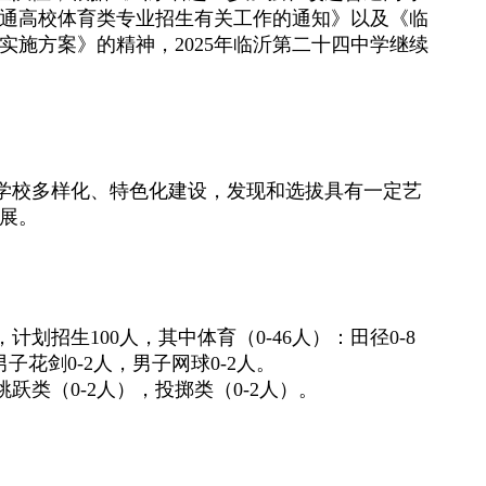
通高校体育类专业招生有关工作的通知》以及《临
实施方案》的精神，
2025
年临沂第二十四中学继续
学校多样化、特色化建设，发现和选拔具有一定艺
展。
，计划招生
100
人，其中体育（
0-46
人）：田径
0-8
男子花剑
0-2
人，男子网球
0-2
人。
跳跃类（
0-2
人），投掷类（
0-2
人）。