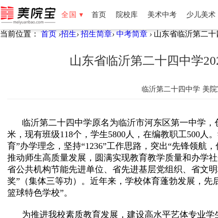
全国 ▾
首页
院校库
美术中考
少儿美术
当前位置：
首页
›
招生
›
招生简章
›
中考简章
›
山东省临沂第二十四
全国
北京
天津
湖南
湖北
福建
云南
新疆
宁夏
山东省临沂第二十四中学20
临沂第二十四中学
美院
临沂第二十四中学原名为临沂市河东区第一中学，
米，现有班级
118
个，学生
5800
人，在编教职工
500
人。
育
”
办学理念，坚持
“1236”
工作思路，突出
“
先锋领航，
推动师生高质量发展，圆满实现教育教学质量和办学社
省公共机构节能先进单位、省先进基层党组织、省文明
奖
”
（集体三等功）。近年来，学校体育蓬勃发展，先
篮球特色学校
”
。
为推进我校素质教育发展，建设高水平艺体专业学