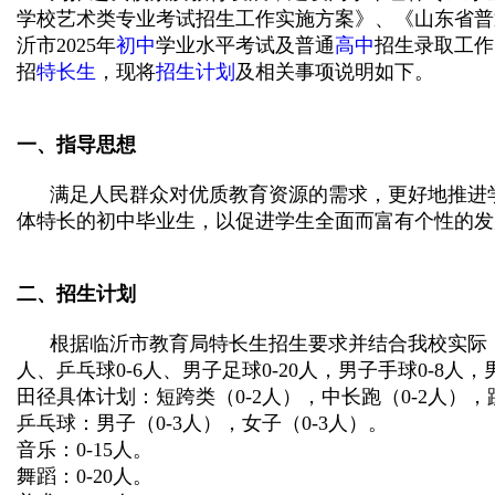
学校艺术类专业考试招生工作实施方案》、《山东省普
沂市
2025
年
初中
学业水平考试及普通
高中
招生录取工作
招
特长生
，现将
招生计划
及相关事项说明如下。
一、指导思想
满足人民群众对优质教育资源的需求，更好地推进
体特长的初中毕业生，以促进学生全面而富有个性的发
二、招生计划
根据临沂市教育局特长生招生要求并结合我校实际
人、乒乓球
0-6
人、男子足球
0-20
人，男子手球
0-8
人，
田径具体计划：短跨类（
0-2
人），中长跑（
0-2
人），
乒乓球：男子（
0-3
人），女子（
0-3
人）。
音乐：
0-15
人。
舞蹈：
0-20
人。