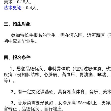
美术：
0-15
人。
艺术史论
：
0-4
人。
三、招生对象
参加特长生报名的学生，需在河东区、沂河新区（
初中应届毕业生。
四、报名条件
1
、
思想品德优良、非特异体质（包括过敏体质、残
疾病（例如肺结核、心脏病、高血压、胃溃疡、哮喘、
等）。
2
、
有一定文化课基础、具备相应体育、音乐、美
3
、
音乐类需要形象好，女净身高
158cm
以上，男净
官端正，品德优良，言行端庄。