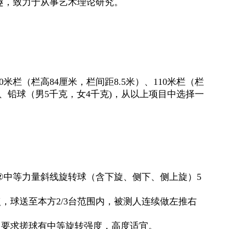
趣，致力于从事艺术理论研究。
0
米栏（栏高
84
厘米，栏间距
8.5
米）、
110
米栏（栏
、铅球（男
5
千克，女
4
千克
)
，从以上项目中选择一
②
中等力量斜线旋转球（含下旋、侧下、侧上旋）
5
点，球送至本方
2/3
台范围内，被测人连续做左推右
。
，要求搓球有中等旋转强度，高度适宜。