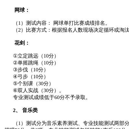
网球：
（
1
）测试内容： 网球单打比赛成绩排名。
（
2
）比赛方式：根据报名人数现场决定循环或淘
花剑：
①
立定跳远（
10
分）
②
单摇跳绳（
10
分）
③
步伐（
10
分）
④
弓步（
10
分）
⑤
个别课（
30
分）
⑥
双人实战（
30
分）。
专业测试成绩低于
60
分不予录取。
2
、 音乐类
（
1
）测试分为音乐素养测试、专业技能测试两部