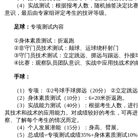
（
4
）实战测试：根据报考人数，随机抽签决定比
意识，最后由专家组评定考生的技评等级。
足球：
专项测试内容
①
身体素质测试：折返跑
②
非守门员技术测试：颠球、运球绕杆射门
③
守门员技术测试：立定跳远、掷远与踢远、扑接
④
比赛：观察队员团队意识、实战中应用技战术的
手球：
（
1
）专项：
①2
号球手球掷远（
20
分）
②
立定跳远
（
2
）身体素质测试（
10
分）：
6×20
米折返跑。
（
3
）实战能力测试（
40
分）：根据考生人数，进
其技术和战术的应用能力。对成绩较好的考生，可再进
察、了解每个考生的情况而定。
（
4
）个人发展潜能（
15
分）：身高、臂展。
（
5
）总成绩
=
专项测试成绩
35%+
身体素质测试
10%