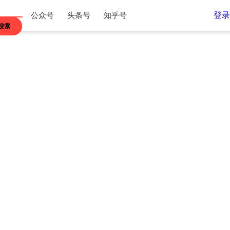
登录
公众号
头条号
知乎号
搜索
江苏
浙江
内蒙古
贵州