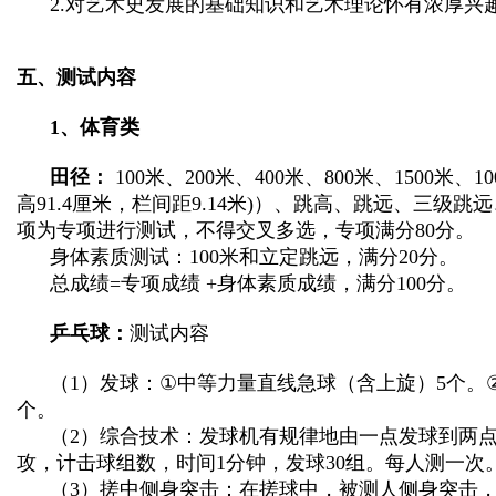
2.
对艺术史发展的基础知识和艺术理论怀有浓厚兴
五、测试内容
1
、体育类
田径：
100
米、
200
米、
400
米、
800
米、
1500
米、
10
高
91.4
厘米，栏间距
9.14
米
)
）、跳高、跳远、三级跳远
项为专项进行测试，不得交叉多选，专项满分
80
分。
身体素质测试：
100
米和立定跳远，满分
20
分。
总成绩
=
专项成绩
+
身体素质成绩，满分
100
分。
乒乓球：
测试内容
（
1
）发球：
①
中等力量直线急球（含上旋）
5
个。
个。
（
2
）综合技术：发球机有规律地由一点发球到两
攻，计击球组数，时间
1
分钟，发球
30
组。每人测一次
（
3
）搓中侧身突击：在搓球中，被测人侧身突击