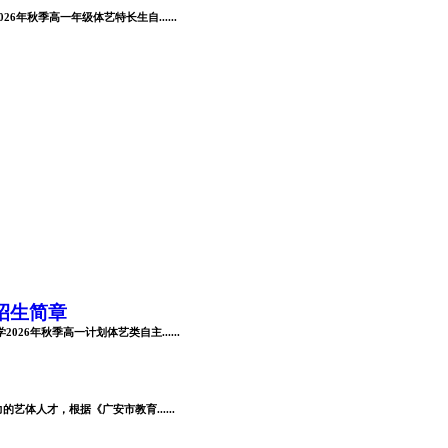
秋季高一年级体艺特长生自......
招生简章
6年秋季高一计划体艺类自主......
体人才，根据《广安市教育......