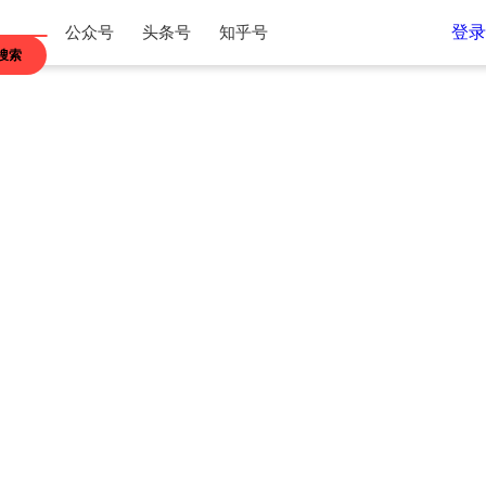
登录
公众号
头条号
知乎号
搜索
江苏
浙江
内蒙古
贵州