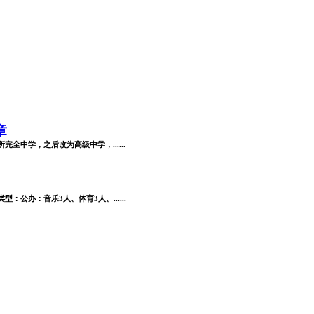
章
全中学，之后改为高级中学，......
公办：音乐3人、体育3人、......