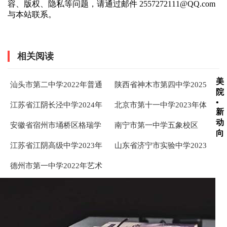
容、版权、隐私等问题，请通过邮件 2557272111@QQ.com
与本站联系。
相关阅读
美
汕头市第二中学2022年普通
陕西省神木市第四中学2025
院
高中艺体自主招生简章
年艺术特长生招生简章
•
江苏省江阴长泾中学2024年
北京市第十一中学2023年体
新
特长生招生简章
育科技艺术特长生招生简章
动
安徽省宿州市埇桥区格瑞学
南宁市第一中学五象校区
向
校2025年高中艺术体育特长
（高中部）2025年指令性计
江苏省江阴高级中学2023年
山东省济宁市实验中学2023
生招录简章 ...
划内特长生招生简章 ...
特长生招生简章
年特长生招生简章
德州市第一中学2022年艺术
特长生招生简章