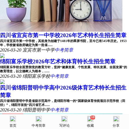
四川省宜宾市第一中学校2026年艺术特长生招生简章
四川省宜宾市第一中学校，其前身为创建于1481年的翠屏书院，至今已有545年历史。1953
年，学校被省政府确定为第一批省......
2026-03-20
宜宾市第一中学
中考简章
绵阳富乐学校2026年艺术和体育特长生招生简章
绵阳富乐学校全面贯彻党的教育方针，坚持“健康发展、个性发展、特长发展、全面发展”的
教育理念，以立德树人为根本，......
2026-03-20
绵阳富乐学校
中考简章
四川省绵阳普明中学高中2026级体育艺术特长生招生
简章
四川省绵阳普明中学是省级示范高中，是绵阳市唯一的“国家级体育传统项目示范学校（田
径）”，绵阳市首批“四川省艺术......
2026-03-20
绵阳普明中学
中考简章
10
美术网
首页
首页
选择省份
中考简章
院校库
写评论
消息
收藏
我的
分享