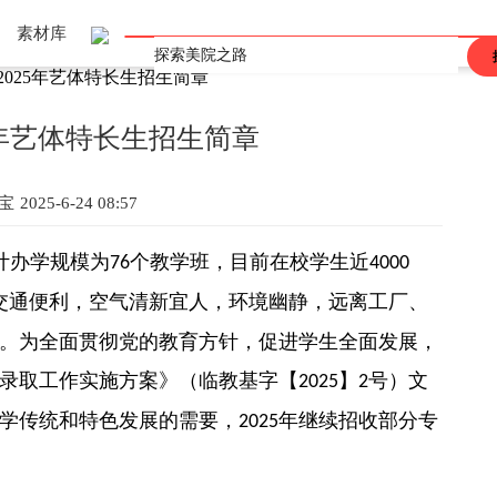
素材库
025年艺体特长生招生简章
上海
重庆
辽宁
吉林
黑龙江
河北
河南
山东
山西
江西
广东
广西
陕西
安徽
海南
甘肃
青海
四川
西藏
香港
澳门
台湾
5年艺体特长生招生简章
宝
2025-6-24 08:57
计办学规模为
个教学班，目前在校学生近
76
4000
交通便利，空气清新宜人，环境幽静，远离工厂、
。为全面贯彻党的教育方针，促进学生全面发展，
录取工作实施方案》（临教基字【
】
号）文
2025
2
学传统和特色发展的需要，
年继续招收部分专
2025