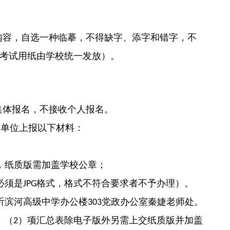
内容，自选一种临摹，不得缺字、添字和错字，不
考试用纸由学校统一发放）。
集体报名，不接收个人报名。
为单位上报以下材料：
，纸质版需加盖学校公章；
必须是
格式，格式不符合要求者不予办理）。
JPG
沂滨河高级中学办公楼
党政办公室秦婕老师处。
303
，（
）项汇总表除电子版外另需上交纸质版并加盖
2