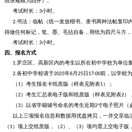
纸张规格为四开）。
考试时长：
小时。
3
书法：临帖（统一发放楷书、隶书两种法帖复印
2.
得做任何标记，笔、墨、毛毡自备，用纸为四尺斗方，
考试时长：
小时。
3
四、报名方式
罗庄区、高新区内的考生以所在初中学校为单位
1.
各初中学校请于
年
月
日
前，以学校
2.
2025
6
25
17:00
（
）考生报名卡纸质版（样表见附表
）；
1
1
（
）考生汇总表电子版和纸质版（样表见附表
）
2
2
（
）以省学籍辅号命名的考生近期
寸电子照片（
3
2
以上三项报名信息和数据用优盘拷贝，一并交至临
（
）项上交纸质版，（
）、（
）项均需上交电子版
1
2
3