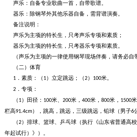
声乐：自备专业歌曲一首，自带歌谱。
器乐：除钢琴外其他乐器自备，需背谱演奏。
备注说明：
声乐为主项的特长生，只考声乐专项和素质；
器乐为主项的特长生，只考器乐专项和素质。
（声乐为主项的一律使用钢琴现场伴奏，请务必自
（二）体育
．素质：（
）立定跳远；（
）
米。
1
1
2
100
．专项：
2
（
）田径：
米、
米，
米，
米，
米
1
100
200
400
800
1500
栏高
），跳高，跳远，三级跳远，铅球（男子
91.4cm
6
（
）排球、篮球、乒乓球（执行《山东省普通高校
2
年起试行）》）。