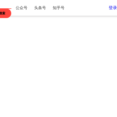
登录
公众号
头条号
知乎号
搜索
江苏
浙江
内蒙古
贵州