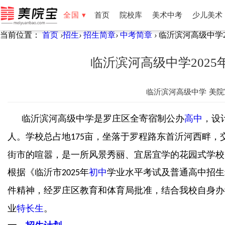
全国 ▾
首页
院校库
美术中考
少儿美术
当前位置：
首页
›
招生
›
招生简章
›
中考简章
›
临沂滨河高级中学2
全国
北京
天津
湖南
湖北
福建
云南
新疆
宁夏
临沂滨河高级中学202
临沂滨河高级中学
美院
临沂滨河高级中学是罗庄区全寄宿制公办
高中
，设
人。学校总占地
亩，坐落于罗程路东首沂河西畔，
175
街市的喧嚣，是一所风景秀丽、宜居宜学的花园式学校
根据《临沂市
年
初中
学业水平考试及普通高中招生
2025
件精神，经罗庄区教育和体育局批准，结合我校自身办
业
特长生
。