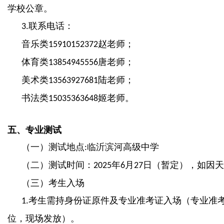
学校公章。
联系电话：
3.
音乐类
赵老师；
15910152372
体育类
唐老师；
13854945556
美术类
陆老师；
13563927681
书法类
姬老师。
15035363648
五、专业测试
（一）测试地点
临沂滨河高级中学
:
（二）测试时间：
年
月
日（暂定），如因天
2025
6
27
（三）考生入场
考生需持身份证原件及专业准考证入场（专业准
1.
位，现场发放）。