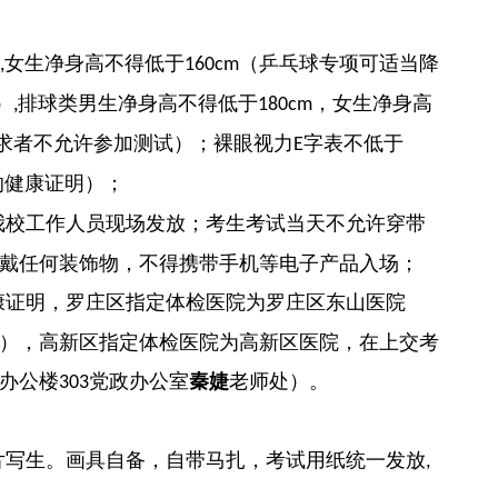
女生净身高不得低于
（乒乓球专项可适当降
,
160cm
）
排球类男生净身高不得低于
，女生净身高
,
180cm
求者不允许参加测试）；裸眼视力
字表不低于
E
的健康证明）；
我校工作人员现场发放；考生考试当天不允许穿带
戴任何装饰物，不得携带手机等电子产品入场；
康证明，罗庄区指定体检医院为罗庄区东山医院
），高新区指定体检医院为高新区医院，在上交考
办公楼
党政办公室
秦婕
老师处）。
303
片写生。画具自备，自带马扎，考试用纸统一发放
,