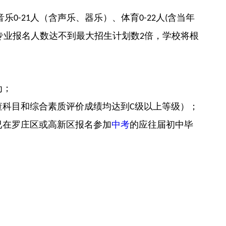
音乐
人（含声乐、器乐）、体育
人
含当年
0-21
0-22
(
专业报名人数达不到最大招生计划数
倍，学校将根
2
为；
查科目和综合素质评价成绩均达到
级以上等级）；
C
已在罗庄区或高新区报名参加
中考
的应往届初中毕
。