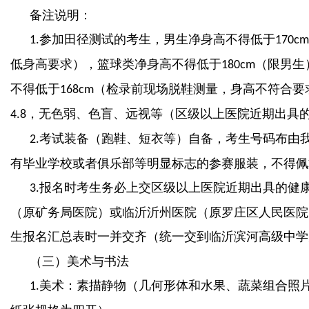
备注说明：
参加田径测试的考生，男生净身高不得低于
1.
170cm
低身高要求），篮球类净身高不得低于
（限男生
180cm
不得低于
（检录前现场脱鞋测量，身高不符合要
168cm
，无色弱、色盲、远视等（区级以上医院近期出具
4.8
考试装备（跑鞋、短衣等）自备，考生号码布由
2.
有毕业学校或者俱乐部等明显标志的参赛服装，不得佩
报名时考生务必上交区级以上医院近期出具的健
3.
（原矿务局医院）或临沂沂州医院（原罗庄区人民医院
生报名汇总表时一并交齐（统一交到临沂滨河高级中学
（三）美术与书法
美术：素描静物（几何形体和水果、蔬菜组合照
1.