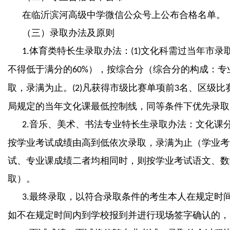
在临沂滨河高级中学微信公众号上公布合格名单。
（三）录取办法及原则
体育类特长生录取办法：
文化科需过当年市录
1.
(1)
不得低于满分的
），按综合分（综合分的构成：专
60%
取，录满为止。
凡获得市级比赛单项前
名、区级比
(2)
3
局规定的当年文化课最低控制线，同等条件下优先录取
音乐、美术、书法专业特长生录取办法：文化课
2.
按学业考试成绩由高到低依次录取，录满为止（学业考
试、专业课成绩二者均相同时，则按学业考试语文、数
取）。
最终录取，以符合录取条件的考生本人在规定时
3.
如不在规定时间内到学校报到并进行现场签字确认的，