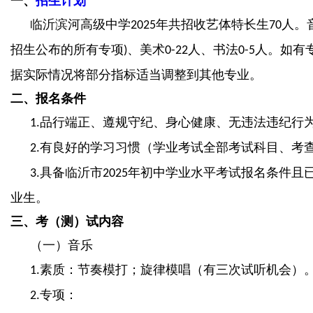
一、
招生计划
临沂滨河高级中学
年共招收艺体特长生
人。
2025
70
招生公布的所有专项
、美术
人、书法
人。如有
)
0-22
0-5
据实际情况将部分指标适当调整到其他专业。
二、报名条件
品行端正、遵规守纪、身心健康、无违法违纪行
1.
有良好的学习习惯（学业考试全部考试科目、考
2.
具备临沂市
年初中学业水平考试报名条件且
3.
2025
业生。
三、考（测）试内容
（一）音乐
素质：节奏模打；旋律模唱（有三次试听机会）
1.
专项：
2.