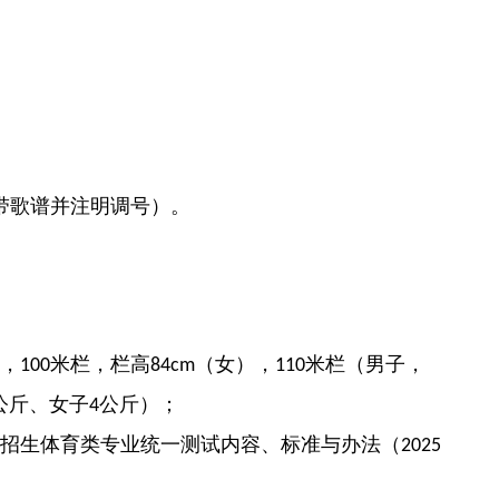
带歌谱并注明调号）。
，
米栏，栏高
（女），
米栏（男子，
100
84cm
110
公斤、女子
公斤）；
4
招生体育类专业统一测试内容、标准与办法（
2025