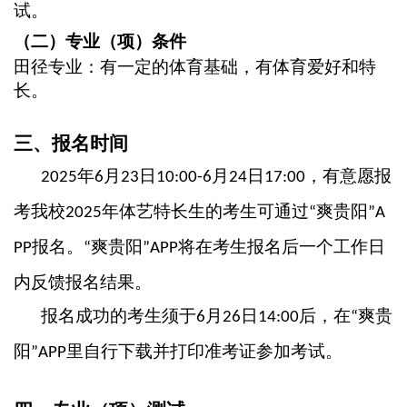
试。
（二）专业（项）条件
田径专业：有一定的体育基础，有体育爱好和特
长。
三、报名时间
年
月
日
月
日
，有意愿报
2025
6
23
10:00-6
24
17:00
考我校
年体艺特长生的考生可通过
爽贵阳
2025
“
”A
报名。
爽贵阳
将在考生报名后一个工作日
PP
“
”APP
内反馈报名结果。
报名成功的考生须于
月
日
后，在
爽贵
6
26
14:00
“
阳
里自行下载并打印准考证参加考试。
”APP