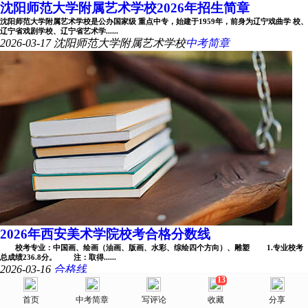
沈阳师范大学附属艺术学校2026年招生简章
沈阳师范大学附属艺术学校是公办国家级 重点中专，始建于1959年，前身为辽宁戏曲学 校、
辽宁省戏剧学校、辽宁省艺术学......
2026-03-17
沈阳师范大学附属艺术学校
中考简章
2026年西安美术学院校考合格分数线
校考专业：中国画、绘画（油画、版画、水彩、综绘四个方向）、雕塑 1.专业校考
总成绩236.8分。 注：取得......
2026-03-16
合格线
13
美术网
中央戏剧学院2026年本科招生专业考试初选结果查询
首页
首页
选择省份
中考简章
院校库
写评论
消息
收藏
我的
分享