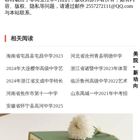
容、版权、隐私等问题，请通过邮件 2557272111@QQ.com
与本站联系。
相关阅读
美
海南省屯昌县屯昌中学2023
河北省沧州青县明德中学
院
年高一特长生招生方案
2024特长生报名开始啦
•
2024年大连樱华高级中学艺
浙江省诸暨中学2023年体育
新
术（美术类）特长生招生简
特长生招生简章
动
2024年浙江省文成中学特长
临沂鲁州高级中学2022艺术
章
向
生招生方案
特长生招生简章
河南省焦作市第十一中学
山东禹城一中2021年中考招
2024年中招体育艺术特长生
生简章与录取方案
安徽省怀宁县高河中学2025
招生简章
年艺术特长生招生方案