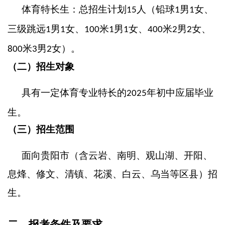
体育特长生：总招生计划
人（铅球
男
女、
15
1
1
三级跳远
男
女、
米
男
女、
米
男
女、
1
1
100
1
1
400
2
2
米
男
女）。
800
3
2
（二）招生对象
具有一定体育专业特长的
年初中应届毕业
2025
生。
（三）招生范围
面向贵阳市（含云岩、南明、观山湖、开阳、
息烽、修文、清镇、花溪、白云、乌当等区县）招
生。
二、报考条件及要求