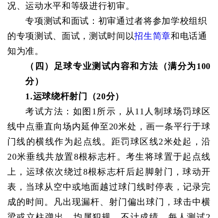
况、运动水平和等级进行初审。
专项测试和面试：初审通过者将参加学校组织
的专项测试、面试，测试时间以
招生简章
和电话通
知为准。
（四）足球专业测试内容和方法（满分为
100
分）
1.
运球绕杆射门（
20分）
考试方法：如图
1所示，从11人制球场罚球区
线中点垂直向场内延伸至20米处，画一条平行于球
门线的横线作为起点线。距罚球区线2米处起，沿
20米垂线共放置8根标志杆。考生将球置于起点线
上，运球依次绕过8根标志杆后起脚射门，球动开
表，当球从空中或地面越过球门线时停表，记录完
成的时间。凡出现漏杆、射门偏出球门，球击中横
梁或立柱弹出，均属犯规，不计成绩。每人测试2