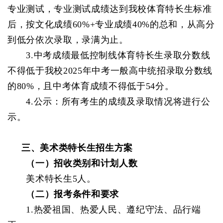
专业测试，专业测试成绩达到我校体育特长生标准
后，按文化成绩60%+专业成绩40%的总和，从高分
到低分依次录取，录满为止。
3.中考成绩最低控制线体育特长生录取分数线
不得低于我校2025年中考一般高中统招录取分数线
的80%，且中考体育成绩不得低于54分。
4.公示：所有考生的成绩及录取情况将进行公
示。
三、美术类特长生招生方案
（一）招收类别和计划人数
美术特长生
5人。
（二）报考条件和要求
1.热爱祖国、热爱人民、遵纪守法、品行端