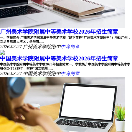
广州美术学院附属中等美术学校2026年招生简章
一、学校简介 广州美术学院附属中等美术学校（以下简称“广州美术学院附中”）地处广州，
立足粤港澳大湾区，是华南......
2026-03-27
广州美术学院附中
中考简章
中国美术学院附属中等美术学校2026年招生简章
中国美术学院附属中等美术学校2026年招生简章一、学校简介中国美术学院附属中等美术学
校创办于1929年，时称“国立杭州......
2026-03-27
中国美术学院附中
中考简章