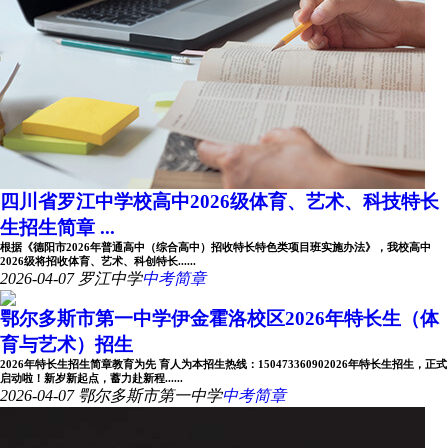
四川省罗江中学校高中2026级体育、艺术、科技特长
生招生简章 ...
根据《德阳市2026年普通高中（综合高中）招收特长特色类项目班实施办法》，我校高中
2026级将招收体育、艺术、科创特长......
2026-04-07
罗江中学
中考简章
鄂尔多斯市第一中学伊金霍洛校区2026年特长生（体
育与艺术）招生
2026年特长生招生简章教育为先 育人为本招生热线：150473360902026年特长生招生，正式
启动啦！新岁新起点，蓄力赴新程......
2026-04-07
鄂尔多斯市第一中学
中考简章