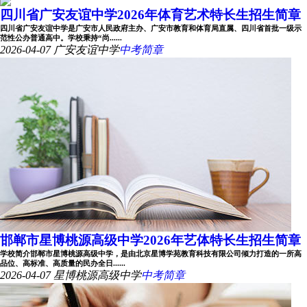
四川省广安友谊中学2026年体育艺术特长生招生简章
四川省广安友谊中学是广安市人民政府主办、广安市教育和体育局直属、四川省首批一级示
范性公办普通高中。学校秉持“尚......
2026-04-07
广安友谊中学
中考简章
邯郸市星博桃源高级中学2026年艺体特长生招生简章
学校简介邯郸市星博桃源高级中学，是由北京星博学苑教育科技有限公司倾力打造的一所高
品位、高标准、高质量的民办全日......
2026-04-07
星博桃源高级中学
中考简章