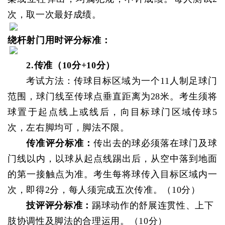
次，取一次最好成绩。
绕杆射门用时评分标准：
2.
传准（
10分+10分）
考试方法：传球目标区域为一个
11人制足球门
范围，球门线至传球点垂直距离为28米。考生须将
球置于起点线上或线后，向目标球门区域传球5
次，左右脚均可，脚法不限。
传准评分标准：
传出去的球必须落在球门及球
门线以内，以球从起点线踢出后，从空中落到地面
的第一接触点为准。考生每将球传入目标区域内一
次，即得
2分，每人须完成五次传准。（10分）
技评评分标准：
踢球动作的舒展连贯性、上下
肢协调性及脚法的合理运用。（
10分）