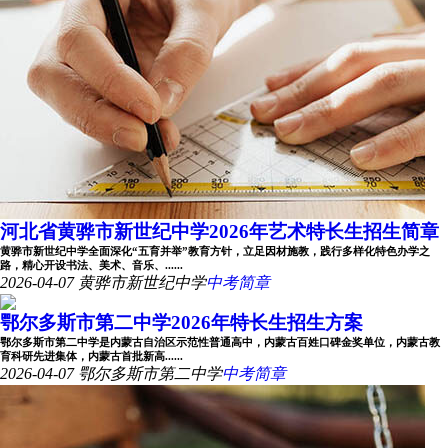
河北省黄骅市新世纪中学2026年艺术特长生招生简章
黄骅市新世纪中学全面深化“五育并举”教育方针，立足因材施教，践行多样化特色办学之
路，精心开设书法、美术、音乐、......
2026-04-07
黄骅市新世纪中学
中考简章
鄂尔多斯市第二中学2026年特长生招生方案
鄂尔多斯市第二中学是内蒙古自治区示范性普通高中，内蒙古百姓口碑金奖单位，内蒙古教
育科研先进集体，内蒙古首批新高......
2026-04-07
鄂尔多斯市第二中学
中考简章