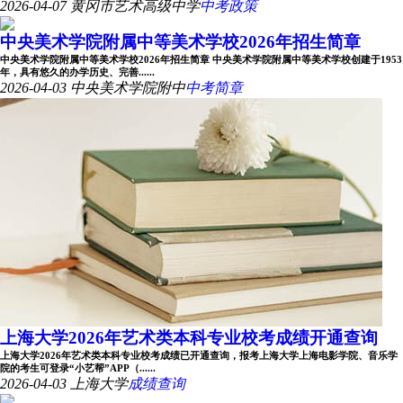
2026-04-07
黄冈市艺术高级中学
中考政策
中央美术学院附属中等美术学校2026年招生简章
中央美术学院附属中等美术学校2026年招生简章 中央美术学院附属中等美术学校创建于1953
年，具有悠久的办学历史、完善......
2026-04-03
中央美术学院附中
中考简章
上海大学2026年艺术类本科专业校考成绩开通查询
上海大学2026年艺术类本科专业校考成绩已开通查询，报考上海大学上海电影学院、音乐学
院的考生可登录“小艺帮”APP（......
2026-04-03
上海大学
成绩查询