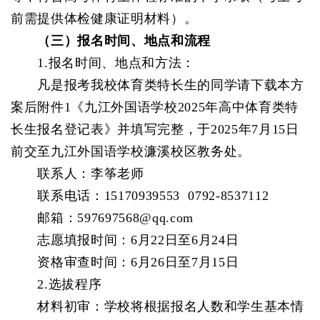
前需提供体检健康证明材料）。
（三）报名时间、地点和流程
1.报名时间、地点和方法：
凡是报考我校体育类特长生的同学请下载本方
案后附件
1《九江外国语学校2025年高中体育类特
长生报名登记表》并填写完整，于2025年7月15日
前交至九江外国语学校濂溪校区教务处。
联系人：李筝老师
联系电话：
15170939553 0792-8537112
邮箱：
597697568@qq.com
志愿填报时间：
6月22日至6月24日
资格审查时间：
6月26日至7月15日
2.选拔程序
材料初审：学校将根据报名人数和学生基本情