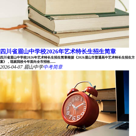
四川省眉山中学校2026年艺术特长生招生简章
四川省眉山中学校2026年艺术特长生招生简章根据《2026眉山市普通高中艺术特长生招生方
案》，现就我校今年面向全市招收......
2026-04-07
眉山中学
中考简章