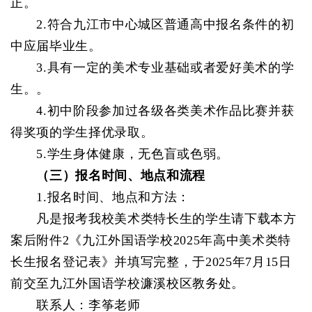
正。
2.符合九江市中心城区普通高中报名条件的初
中应届毕业生。
3.具有一定的美术专业基础或者爱好美术的学
生。。
4.初中阶段参加过各级各类美术作品比赛并获
得奖项的学生择优录取。
5.学生身体健康，无色盲或色弱。
（三）报名时间、地点和流程
1.报名时间、地点和方法：
凡是报考我校美术类特长生的学生请下载本方
案后附件
2《九江外国语学校2025年高中美术类特
长生报名登记表》并填写完整，于2025年7月15日
前交至九江外国语学校濂溪校区教务处。
联系人：李筝老师