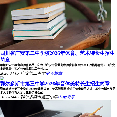
四川省广安第二中学校2026年体育、艺术特长生招生
简章
根据广安市教育和体育局关于印发《广安市普通高中体育特长生招生工作指导意见》《广安
市普通高中艺术特长生招生工作指......
2026-04-07
广安第二中学
中考简章
鄂尔多斯市第三中学2026年音体美特长生招生简章
鄂尔多斯市第三中学自2000年建校以来，为高等院校输送了大量优秀人才，其中包括各类艺
术人才和体育人才，赢得了社会的......
2026-04-07
鄂尔多斯市第三中学
中考简章