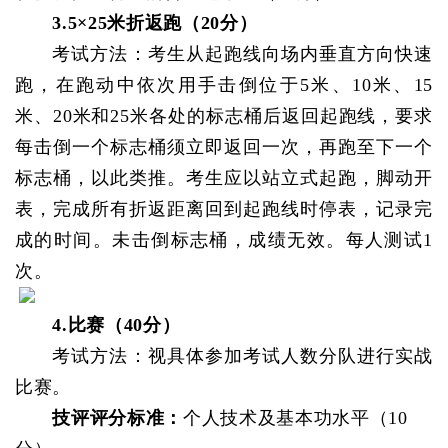
3.5
×25米折返跑（20分）
考试方法：考生从起跑线向场内垂直方向快速
跑，在跑动中依次用手击倒位于
5米、10米、15
米、20米和25米各处的标志桶后返回起跑线，要求
每击倒一个标志桶须立即返回一次，再跑至下一个
标志桶，以此类推。考生应以站立式起跑，脚动开
表，完成所有折返距离回到起跑线时停表，记录完
成的时间。未击倒标志桶，成绩无效。每人测试1
次。
4.比赛（
40分）
考试方法：视具体参加考试人数分队进行实战
比赛。
技评评分标准：
个人技术及基本功水平（
10