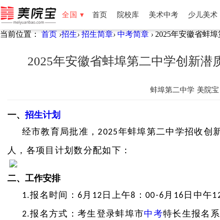
全国 ▾
首页
院校库
美术中考
少儿美术
当前位置：
首页
›
招生
›
招生简章
›
中考简章
›
2025年安徽省蚌埠
全国
北京
天津
湖南
湖北
福建
云南
新疆
宁夏
2025年安徽省蚌埠第二中学创新潜质及
蚌埠第二中学
美院宝
一、
招生计划
经市教育局批准，
年蚌埠第二中学招收创
2025
人，各项目计划数分配如下：
二、工作安排
报名时间：
月
日上午
：
月
日中午
1.
6
12
8
00-6
16
1
报名方式：考生登录蚌埠市
中考
特长生报名
2.