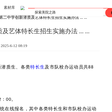
素材库
第二中学创新潜质及艺体特长生招生实施办法 ... ...
上海
重庆
辽宁
吉林
黑龙江
河北
河南
山东
山西
江西
广东
广西
陕西
安徽
海南
甘肃
青海
四川
西藏
香港
澳门
台湾
艺体特长生招生实施办法 ... ...
2025-6-12 08:19
新潜质生、各类
特长生
及市队校办运动员共
88
：
。
2
00
系统在线报名，其中各类特长生和市队校办运动