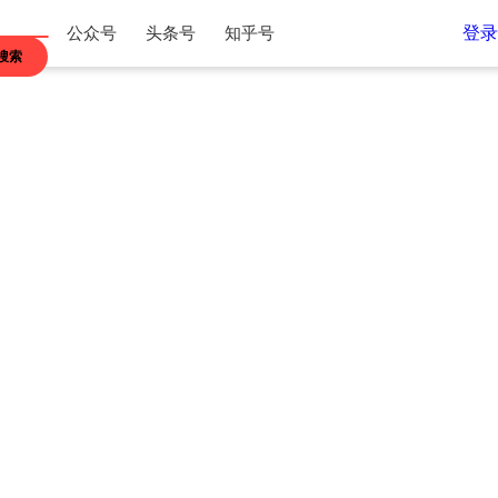
登录
公众号
头条号
知乎号
搜索
江苏
浙江
内蒙古
贵州