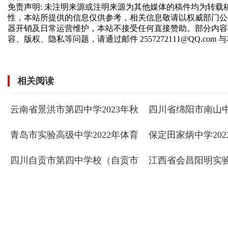
免责声明
: 未注明来源或注明来源为其他媒体的稿件均为转
性，本站所提供的信息仅供参考，相关信息敬请以权威部门公
器开销及日常运营维护，本站不接受任何直接赞助。部分内容
容、版权、隐私等问题，请通过邮件 2557272111@QQ.com
相关阅读
云南省景洪市第四中学2023年秋
四川省绵阳市南山中
季高中艺术体育特长生招生
育和艺术特长生招
青岛市实验高级中学2022年体育
保定田家炳中学20
艺术特长生、足球后备人才招生
生方案
简章 ... ...
四川自贡市第四中学校（自贡市
江西省会昌阳明实验
外国语学校） 2024年高中体育和
特长生招生考试方
艺术特长生招生简章 ...