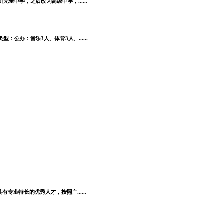
全中学，之后改为高级中学，......
公办：音乐3人、体育3人、......
业特长的优秀人才，按照广......