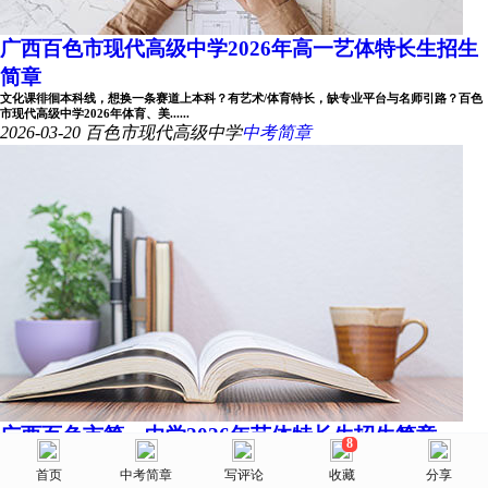
广西百色市现代高级中学2026年高一艺体特长生招生
简章
文化课徘徊本科线，想换一条赛道上本科？有艺术/体育特长，缺专业平台与名师引路？百色
市现代高级中学2026年体育、美......
2026-03-20
百色市现代高级中学
中考简章
广西百色市第一中学2026年艺体特长生招生简章
8
美术网
一、学校简介百色市第一中学创办于 1978 年，原名“百色县中学”，1980年更名为“百色县一
中”，1984年百色县撤县建市......
首页
首页
选择省份
中考简章
院校库
写评论
消息
收藏
我的
分享