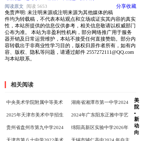
分享
收藏
阅读原文
阅读 5653
免责声明
: 未注明来源或注明来源为其他媒体的稿
件均为转载稿，不代表本站观点和立场或证实其内容的真实
性，本站所提供的信息仅供参考，相关信息敬请以权威部门
公布为准。 本站为非盈利性机构，部分网络推广用于服务
器开销及日常运营维护，本站不接受任何直接赞助。部分内
容转载出于非商业性学习目的，版权归原作者所有，如有内
容、版权、隐私等问题，请通过邮件 2557272111@QQ.com
与本站联系。
相关阅读
美
中央美术学院附属中等美术
湖南省​湘潭市第一中学2024
院
学校2022年单列北京市招生
年特长生招生简章
•
2025年天津市美术中学招生
2024年广东阳东正雅中学艺
简章
新
简章
术、体育及传媒特长生考试
动
贵州省盘州市第九中学2024
绵阳高新区实验中学2026年
方案
向
年高一艺术特长生招生简章
体育艺术特长生招生方案
天津市第八十中学2022美术
无锡市辅仁高中2024 年自主