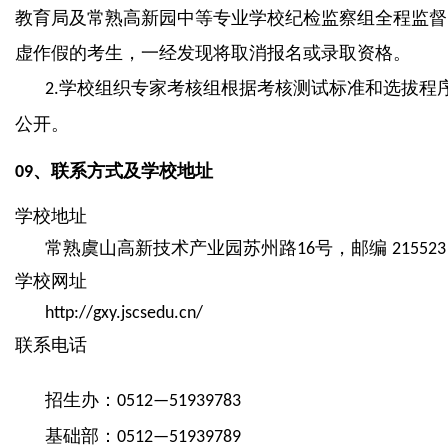
教育局及常熟高新园中等专业学校纪检监察组全程监督
虚作假的考生，一经发现将取消报名或录取资格。
学校组织专家考核组根据考核测试标准和选拔程
2.
公开。
、
联系方式及学校地址
09
学校地址
常熟虞山高新技术产业园苏州路
号，邮编
16
21552
学校网址
http://gxy.jscsedu.cn/
联系电话
招生办：
0512—51939783
基础部：
0512—51939789