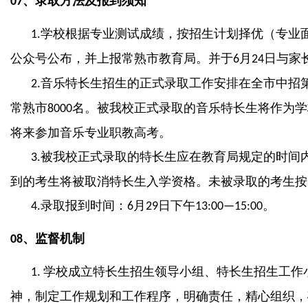
、
录取方法及报到须知
07
学校根据专业测试成绩，按招生计划择优（专业
1.
公众号公布，并上报常熟市教育局。并于
月
日与家
6
24
音乐特长生招生的正式录取工作安排在全市中招
2.
常熟市
名。被我校正式录取的音乐特长生将作为学
8000
将来参加音乐专业职教高考。
被我校正式录取的特长生应在教育局规定的时间
3.
到的考生将被取消特长生入学资格。未被录取的考生按
录取报到时间：
月
日下午
。
4.
6
29
13:00—15:00
、
监督机制
08
学校成立特长生招生领导小组、特长生招生工作
1.
神，制定工作规划和工作程序，明确责任，精心组织，