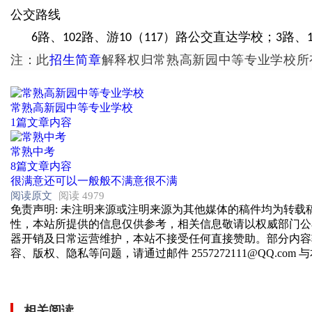
公交路线
路、
路、游
（
）路公交直达学校；
路、
6
102
10
117
3
注：此
招生简章
解释权归常熟高新园中等专业学校所
常熟高新园中等专业学校
1篇文章内容
常熟中考
8篇文章内容
很满意
还可以
一般般
不满意
很不满
阅读原文
阅读 4979
免责声明
: 未注明来源或注明来源为其他媒体的稿件均为转
性，本站所提供的信息仅供参考，相关信息敬请以权威部门公
器开销及日常运营维护，本站不接受任何直接赞助。部分内容
容、版权、隐私等问题，请通过邮件 2557272111@QQ.com
相关阅读