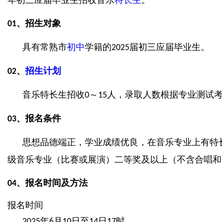
年初三应届毕业生招收音乐
特长生
。
、
招生对象
01
具有常熟市
初中
学籍的
届初三应届毕业生。
2025
、
招生计划
02
音乐特长生招收
～
人，录取人数根据专业测试
0
15
、
报名条件
03
思想品德端正，学业成绩优良，在音乐专业上有特
级音乐专业（比赛或展演）二等奖及以上（不含合唱和
、
报名时间及方法
04
报名时间
年
月
日至
日
时
2025
6
10
14
17