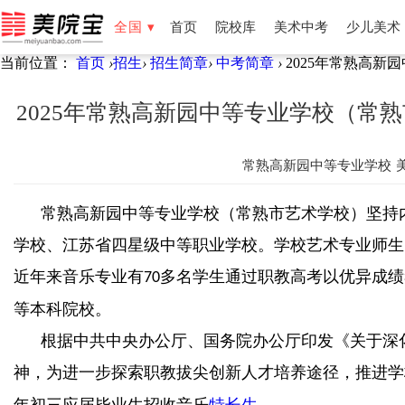
全国 ▾
首页
院校库
美术中考
少儿美术
当前位置：
首页
›
招生
›
招生简章
›
中考简章
›
2025年常熟高新
全国
北京
天津
湖南
湖北
福建
云南
新疆
宁夏
2025年常熟高新园中等专业学校（常熟
常熟高新园中等专业学校
常熟高新园中等专业学校（常熟市艺术学校）坚持
学校、江苏省四星级中等职业学校。学校艺术专业师生
近年来音乐专业有
多名学生通过职教高考以优异成绩
70
等本科院校。
根据中共中央办公厅、国务院办公厅印发《关于深
神，为进一步探索职教拔尖创新人才培养途径，推进学