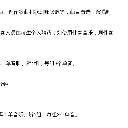
曲、创作歌曲和歌剧咏叹调等，曲目自选，演唱时
伴奏人员由考生个人聘请；如使用伴奏音乐，则伴奏
耳：单音听、辨
组，每组
个单音。
1
3
分钟。
耳：单音听、辨
组，每组
个单音。
1
3