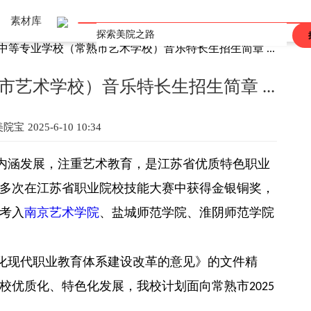
素材库
园中等专业学校（常熟市艺术学校）音乐特长生招生简章 ...
上海
重庆
辽宁
吉林
黑龙江
河北
河南
山东
山西
江西
广东
广西
陕西
安徽
海南
甘肃
青海
四川
西藏
香港
澳门
台湾
市艺术学校）音乐特长生招生简章 ...
美院宝
2025-6-10 10:34
内涵发展，注重艺术教育，是江苏省优质特色职业
多次在江苏省职业院校技能大赛中获得金银铜奖，
考入
南京艺术学院
、盐城师范学院、淮阴师范学院
化现代职业教育体系建设改革的意见》的文件精
校优质化、特色化发展，我校计划面向常熟市
2025