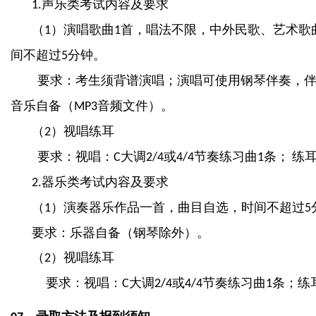
声乐类考试内容及要求
1.
（
）演唱歌曲
首，唱法不限，中外民歌、艺术歌
1
1
间不超过
分钟。
5
要求：考生须背谱演唱；演唱可使用钢琴伴奏，
音乐自备（
音频文件）。
MP3
（
）视唱练耳
2
要求：视唱：
大调
或
节奏练习曲
条；
练
C
2/4
4/4
1
器乐类考试内容及要求
2.
（
）演奏器乐作品一首，曲目自选，时间不超过
1
5
要求：乐器自备（钢琴除外）。
（
）视唱练耳
2
要求：视唱：
大调
或
节奏练习曲
条；练
C
2/4
4/4
1