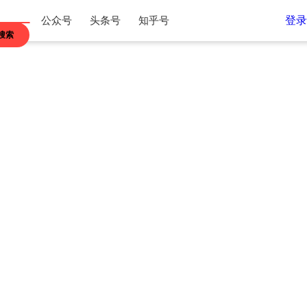
登录
公众号
头条号
知乎号
搜索
江苏
浙江
内蒙古
贵州