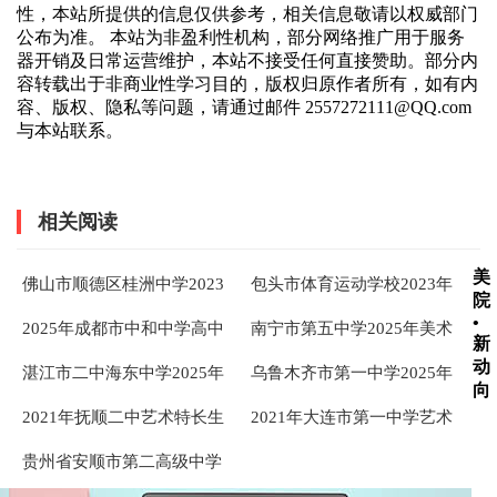
性，本站所提供的信息仅供参考，相关信息敬请以权威部门
公布为准。 本站为非盈利性机构，部分网络推广用于服务
器开销及日常运营维护，本站不接受任何直接赞助。部分内
容转载出于非商业性学习目的，版权归原作者所有，如有内
容、版权、隐私等问题，请通过邮件 2557272111@QQ.com
与本站联系。
相关阅读
美
佛山市顺德区桂洲中学2023
包头市体育运动学校2023年
院
年普通高中体育特长生招生
体育特长生招生简章
•
2025年成都市中和中学高中
南宁市第五中学2025年美术
方案
新
艺体特长生招生简章
特长生招生简章
动
湛江市二中海东中学2025年
乌鲁木齐市第一中学2025年
向
特长生招生简章
体育、音乐、美术、信息技
2021年抚顺二中艺术特长生
2021年大连市第一中学艺术
术、科技特长生招生简章 ...
招生简章
特长生招生简章
贵州省安顺市第二高级中学
2023年艺术特长生招生测试