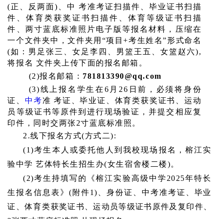
(正、反两面)、中 考准考证扫描件、毕业证书扫描
件、体育类获奖证书扫描件、体育等级证书扫描
件、两寸蓝底标准照片电子版等报名材料，压缩在
一个文件夹中，文件夹用“项目+考生姓名”形式命名
(如：男足张三、女足李四、男篮王五、女篮赵六),
将报名 文件夹上传下面的报名邮箱。
(2)报名邮箱：
781813390@qq.com
(3)线上报名学生在6月26日前，必须将身份
证、
中考
准 考证、毕业证、体育类获奖证书、运动
员等级证书等原件到进行现场验证，并提交相应复
印件，同时交两张2寸蓝底标准照。
2.线下报名方式(方式二):
(1)考生本人或委托他人到我校现场报名，榕江实
验中学 艺体特长生招生办(女生宿舍楼二楼)。
(2)考生持填写的《榕江实验高级中学2025年特长
生报名信息表》(附件1)、身份证、中考准考证、毕业
证、体育类
获奖证书、运动员等级证书原件及复印件、