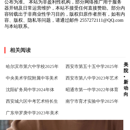
公布为准。 本站为非盈利性机构，部分网络推广用于服务
器开销及日常运营维护，本站不接受任何直接赞助。部分内
容转载出于非商业性学习目的，版权归原作者所有，如有内
容、版权、隐私等问题，请通过邮件 2557272111@QQ.com
与本站联系。
相关阅读
美
哈尔滨市第六中学校2025年
西安市第五十五中学2025年
院
艺体特长生招生现场资格审
高中招收体育艺术特长生公
•
中央美术学院附属中等美术
西安市第八中学2023年艺术
核工作安排 ...
告
新
学校2024年招生考试考生须
特长生校考工作安排
动
沈阳矿务局中学2024年体
昭通市第一中学2022年体育
知
向
育、艺术特长生自主招生报
特长生招生工作补充通知
西安城六区中考艺术特长生
南宁市育才实验中学2025年
名安排
政策解读详情
高中艺术生选拔公告
广东华罗庚中学2023年美术
特长生考试须知