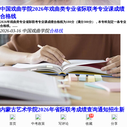
中国戏曲学院2026年戏曲类专业省际联考专业课成绩
合格线
2026年戏曲类专业省际联考专业课成绩合格线为180分（满分300分），本专科划定一条专业
合格线。......
2026-03-16
中国戏曲学院
合格线
内蒙古艺术学院2026年省际联考成绩查询通知招生新
14
闻
美术网
各位考生：内蒙古艺术学院2026年省际联考工作已完成。即日起，考生可登录内蒙古艺术学
首页
首页
选择省份
中考政策
院校库
写评论
消息
收藏
我的
分享
院本科招生网（http://zs.imac.e......