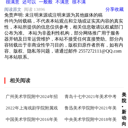
很满意
还可以
一般般
不满意
很不满
分享
收藏
阅读原文
阅读 13896
免责声明
: 未注明来源或注明来源为其他媒体的稿
件均为转载稿，不代表本站观点和立场或证实其内容的真实
性，本站所提供的信息仅供参考，相关信息敬请以权威部门
公布为准。 本站为非盈利性机构，部分网络推广用于服务
器开销及日常运营维护，本站不接受任何直接赞助。部分内
容转载出于非商业性学习目的，版权归原作者所有，如有内
容、版权、隐私等问题，请通过邮件 2557272111@QQ.com
与本站联系。
相关阅读
美
广州美术学院附中2024年招
青岛十七中2021年美术中考
院
生考试专业试题
考题
•
2022年上海戏剧学院附属戏
鲁迅美术学院附中2021年美
新
曲学校专业考题
术专业考试考题
动
中国美术学院附中2016年美
中央美术学院附中2018年美
向
术专业考试考题
术专业考试考题