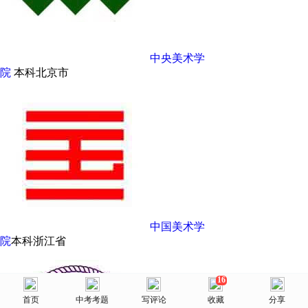
中央美术学
院
本科
北京市
中国美术学
院
本科
浙江省
16
美术网
首页
首页
选择省份
中考考题
院校库
写评论
消息
收藏
我的
分享