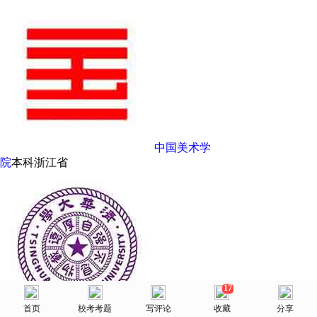
中国美术学
院
本科
浙江省
17
美术网
首页
首页
选择省份
校考考题
院校库
写评论
消息
收藏
我的
分享