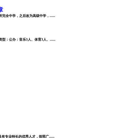
章
全中学，之后改为高级中学，......
公办：音乐3人、体育3人、......
业特长的优秀人才，按照广......