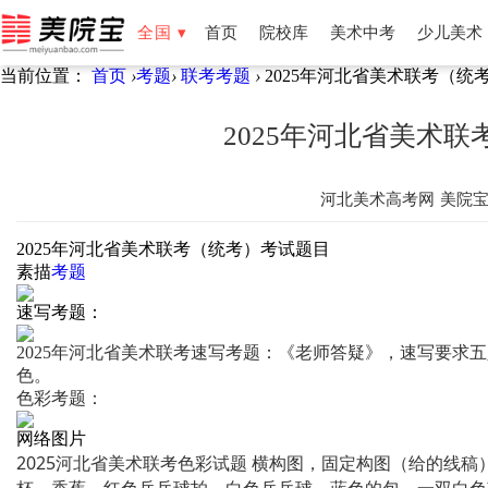
全国 ▾
首页
院校库
美术中考
少儿美术
当前位置：
首页
›
考题
›
联考考题
›
2025年河北省美术联考（统
全国
北京
天津
湖南
湖北
福建
云南
新疆
宁夏
2025年河北省美术
河北美术高考网
美院
2025年河北省美术联考（统考）考试题目
素描
考题
速写考题：
2025年河北省美术联考速写考题：《老师答疑》，速写要求
色。
色彩考题：
网络图片
2025河北省美术联考色彩试题 横构图，固定构图（给的线