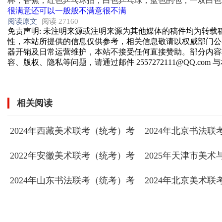
杯，香蕉，红色乒乓球拍，白色乒乓球，蓝色的包，一双白色
很满意
还可以
一般般
不满意
很不满
阅读原文
阅读 27160
免责声明
: 未注明来源或注明来源为其他媒体的稿件均为转
性，本站所提供的信息仅供参考，相关信息敬请以权威部门公
器开销及日常运营维护，本站不接受任何直接赞助。部分内容
容、版权、隐私等问题，请通过邮件 2557272111@QQ.com
相关阅读
2024年西藏美术联考（统考）考
2024年北京书法
试题目
试题目
2022年安徽美术联考（统考）考
2025年天津市美
试题目
考（统考）考试题
2024年山东书法联考（统考）考
2024年北京美术
试题目
试题目