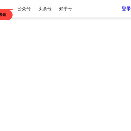
登录
公众号
头条号
知乎号
搜索
江苏
浙江
内蒙古
贵州