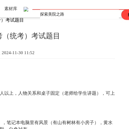
素材库
考）考试题目
上海
重庆
辽宁
吉林
黑龙江
河北
河南
山东
山西
江西
广东
广西
陕西
安徽
海南
甘肃
青海
四川
西藏
香港
澳门
台湾
联考（统考）考试题目
宝
2024-11-30 11:52
五人以上，人物关系和桌子固定（老师给学生讲题），可上
稿），笔记本电脑里有风景（有山有树林有小房子），黄水