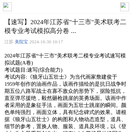
【速写】2024年江苏省"十三市"美术联考二
模专业考试模拟高分卷 ...
江苏
美院宝
2024-10-30 10:17
2024年江苏省“十三市”美术联考二模专业考试速写模
拟试题(A卷)
考试题目:速写(综合能力)
考试内容:《狼牙山五壮士》为当代画家詹建俊于
1959年创作的油画作品，该画作描绘的是抗日战争时
期五位八路军战士在寡不敌众的形势下，据险抵抗，
直至弹尽援绝，毅然砸枪跳崖的英勇场面。该画中作
者采用的是象征手法，画面为五壮士跳崖的瞬间。颜
色单纯强烈，画面立体，具有纪念碑式的效果。请根
据《狼牙山五壮士》的构图和人物动态造型，道具、
细节的参考，置换人物、服装、道具及环境，以《登