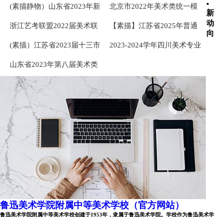
•
(素描静物）山东省2023年新
北京市2022年美术类统一模
题高分卷 ... ...
新
方向普通高等学校招生美术
拟考试（素描）高分卷
动
浙江艺考联盟2022届美术联
【素描】江苏省2025年普通
类专业一模统一考试高分卷
向
考美术模拟考试（素描）头
高校招生美术类专业二模省
... ...
(素描）江苏省2023届十三市
2023-2024学年四川美术专业
像高分卷 ... ...
统考试卷高分卷 ...
联考美术类专业统考试题第
基础第二次教学质量检测
山东省2023年第八届美术类
一次模拟考试素描头像优秀
【速写试题】优秀高分卷 ...
专业模拟统考速写高分卷
卷 ... ...
鲁迅美术学院附属中等美术学校（官方网站）
鲁迅美术学院附属中等美术学校创建于1953年，隶属于鲁迅美术学院。学校作为鲁迅美术学