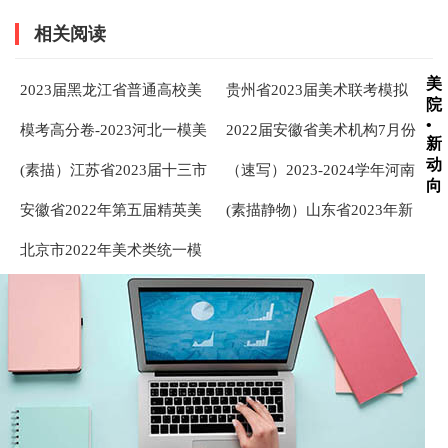
相关阅读
美
2023届黑龙江省普通高校美
贵州省2023届美术联考模拟
院
术类专业课统一模拟考试
卷一模素描头像高分卷
•
模考高分卷-2023河北一模美
2022届安徽省美术机构7月份
（素描）优秀试卷 ... ...
新
术素描头像高分卷
联合月考色彩高分卷
动
(素描）江苏省2023届十三市
（速写）2023-2024学年河南
向
联考美术类专业统考试题第
美术教学质量检测考试高分
安徽省2022年第五届精英美
(素描静物）山东省2023年新
一次模拟考试素描头像优秀
卷
术生质检考试（速写）高分
方向普通高等学校招生美术
卷 ... ...
北京市2022年美术类统一模
卷
类专业一模统一考试高分卷
拟考试（色彩）高分卷
... ...