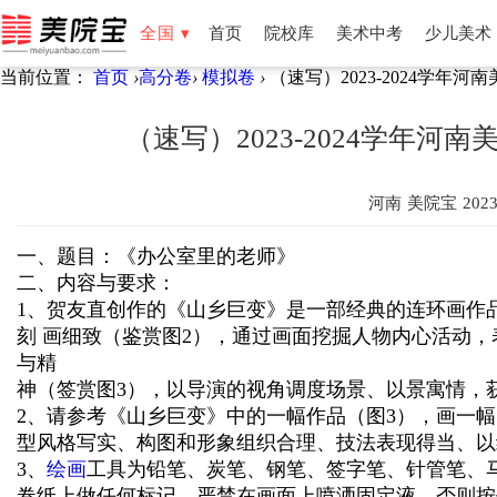
全国 ▾
首页
院校库
美术中考
少儿美术
当前位置：
首页
›
高分卷
›
模拟卷
›
（速写）2023-2024学年
全国
北京
天津
湖南
湖北
福建
云南
新疆
宁夏
（速写）2023-2024学年
河南
美院宝
2023
一、题目：《办公室里的老师》
二、内容与要求：
1、贺友直创作的《山乡巨变》是一部经典的连环画作
刻 画细致（鉴赏图2），通过画面挖掘人物内心活动
与精
神（签赏图3），以导演的视角调度场景、以景寓情，
2、请参考《山乡巨变》中的一幅作品（图3），画一
型风格写实、构图和形象组织合理、技法表现得当、以
3、
绘画
工具为铅笔、炭笔、钢笔、签字笔、针管笔、
卷纸上做任何标记、严禁在画面上喷洒固定液，否则按