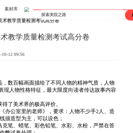
素材库
河南美术教学质量检测考试高分卷
上海
重庆
辽宁
吉林
黑龙江
河北
河南
山东
山西
江西
广东
广西
陕西
安徽
海南
甘肃
青海
四川
西藏
香港
澳门
台湾
河南美术教学质量检测考试高分卷
-10-12 09:56
品，数百幅画面描绘了不同人物的精神气质，人物
，表现人物性格特征，最大限度向读者传达故事内容
获得了美术界的极高评价。
幅《办公室里的老师》，要求：人物不少手2人、造
线描造型为主，可以设色；
马克笔、蜡笔、彩色铅笔、水彩、水粉，严禁在答
作弊试卷处理；