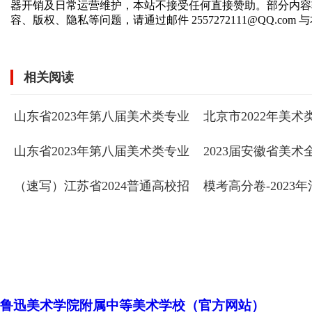
器开销及日常运营维护，本站不接受任何直接赞助。部分内容
容、版权、隐私等问题，请通过邮件 2557272111@QQ.com
相关阅读
山东省2023年第八届美术类专业
北京市2022年美
模拟统考速写高分卷
拟考试（色彩）静
山东省2023年第八届美术类专业
2023届安徽省美
模拟统考素描高分卷
考试(速写试题)优
（速写）江苏省2024普通高校招
模考高分卷-2023
生美术类专业统考试卷百校联考
术速写高分卷
一模高分卷 ...
鲁迅美术学院附属中等美术学校（官方网站）