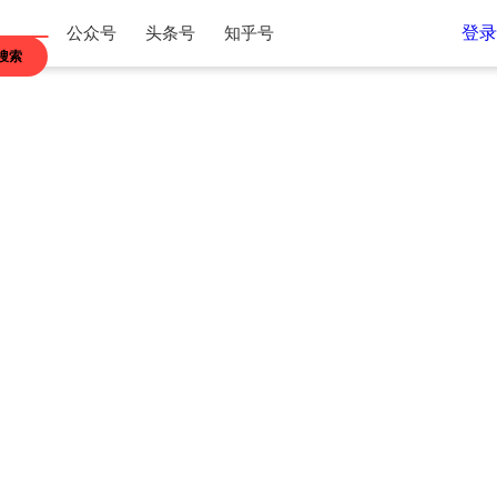
登录
公众号
头条号
知乎号
搜索
江苏
浙江
内蒙古
贵州