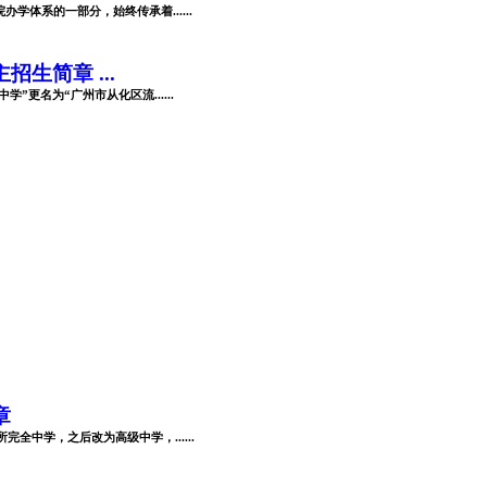
体系的一部分，始终传承着......
生简章 ...
”更名为“广州市从化区流......
章
全中学，之后改为高级中学，......