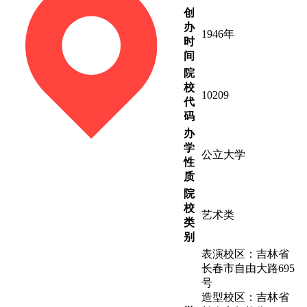
创
办
1946年
时
间
院
校
10209
代
码
办
学
公立大学
性
质
院
校
艺术类
类
别
表演校区：吉林省
长春市自由大路695
号
造型校区：吉林省