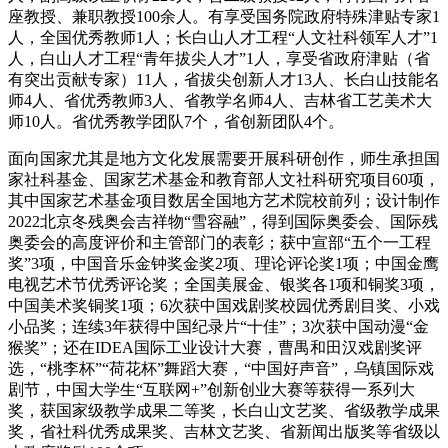
座教授、兼职教授100余人。有享受国务院政府特殊津贴专家1
人，全国优秀教师1人；长白山人才工程“人文社科领军人才”1
人，白山人才工程“青年拔尖人才”1人，享受省政府津贴（省
有突出贡献专家）11人，省拔尖创新人才13人、长白山技能名
师4人、省优秀教师3人、省教学名师4人、吉林省工艺美术大
师10人。省优秀教学团队7个，省创新团队4个。
面向国家尤其是地方文化发展需要开展科研创作，师生承担国
家社科基金、国家艺术基金和教育部人文社科研究项目60项，
其中国家艺术基金项目数居全国地方艺术院校前列；设计制作
2022北京冬残奥会吉祥物“雪容融”，得到国际奥委会、国际残
奥委会的高度评价和主管部门的表彰；获中宣部“五个一工程
奖”3项，中国音乐金钟奖金奖2项、理论评论奖1项；中国金鹰
电视艺术节优秀评论奖；全国美展金、银奖各1项和铜奖3项，
中国美术奖铜奖1项；6次获中国戏剧奖校园优秀剧目奖、小戏
小品奖；连续3年获得中国纪录片“十佳”；3次获中国动漫“金
猴奖”；还在IDEA国际工业设计大赛，曹禺和田汉戏剧奖评
选，“桃李杯”“荷花杯”舞蹈大赛，“中国好声音”，乌镇国际戏
剧节，中国大学生“互联网+”创新创业大赛等获得一系列大
奖，获国家级教学成果二等奖，长白山文艺奖、省级教学成果
奖，省社科优秀成果奖、吉林文艺奖、省新闻出版奖等省级以