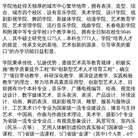
学院地处得天独厚的城市中心繁华地带，拥有表演、造型、综
合、城市四个校区，设有音乐学院、美术学院、设计学院、戏
剧影视学院、舞蹈学院、新媒体学院、动漫学院、艺术教育学
院、艺术管理学院、流行音乐学院、戏曲学院、长春电影学院
和附属中等专业学校13个教学单位。拥有全日制在校生9046
人，其中硕士研究生1275人，本科生7771人。学院“培养人才
的摇篮、传承文化的基地、艺术创新的源泉、引导审美的窗
口”的办学功能日益彰显。
学院秉承传统，弘扬优势，遵循艺术高等教育规律，积极实
施“教学质量提升工程”和“创新型艺术人才培育工程”，确立
了“项目带动教学、科研深化教学、展演促进教学、实践检验
教学”的理念，努力培养高素质应用型、创新型艺术人才。目
前拥有39个本科专业，音乐学、广播电视编导、绘画、视觉传
达设计、数字媒体艺术、音乐表演、表演、产品设计、环境设
计、动画、舞蹈表演、戏剧影视导演、雕塑、服装与服饰设
计、工艺美术15个专业为国家级一流专业建设点，播音与主持
艺术、中国画、作曲与作曲技术理论、美术学、摄影5个专业
为省级一流专业专业点；有视觉形象设计、风景写生、室内乐
（民乐—古筝）、艺用人体解剖虚拟仿真实验4门国家级一流
课程、7门省级一流课程、5门省级“金课”（其中1个A类，4个