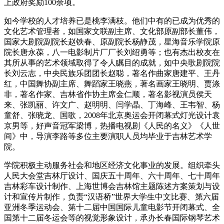
上政府奖励100余项。
如今学校的人才培养已是桃李满枝。他们中有的已成为优秀的
文化艺术管理者，如国家文联副主席、文化部原副部长董伟，
国家大剧院副院长赵铁春、原副院长杨静茂，星海音乐学院原
院长唐永葆，八一电影制片厂厂长刘绍勇等；也有杰出校友在
其所从事的艺术领域取得了令人瞩目的成就，如中央歌剧院院
长刘云志，中央民族乐团团长赵聪，著名作曲家唐建平、王丹
红，中国舞协副主席、舞蹈家王晓燕，著名画家王晓明、贾涤
非，著名作家、吉林省作协主席金仁顺，著名影视演员侯天
来、张凯丽、许文广、赵明明、闫学晶、丁海峰、王韦智、杨
童舒、张晓龙、国歌，2008年北京奥运会开闭幕式灯光设计袁
京男等，好声音冠军梁博，热播电视剧《人民的名义》《人世
间》中，导演李路等多位主要演职人员均毕业于吉林艺术学
院。
学院积极主动服务社会和地区经济文化事业的发展。组织牵头
人民大会堂吉林厅设计、国庆五十周年、六十周年、七十周年
吉林彩车设计制作、上海世博会吉林馆主题陈述方案策划与设
计和宣传片制作，负责“汉语桥”世界大学生中文比赛、第六届
亚洲冬季运动会、第十二届中国国际儿童电影节开闭幕式、全
国第十二届冬运会等的视觉形象设计，承办长春国际钢琴艺术