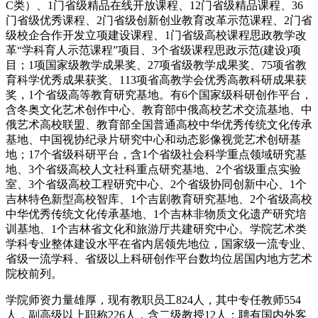
C类）、1门省级精品在线开放课程、12门省级精品课程、36
门省级优秀课程、2门省级创新创业教育改革示范课程、2门省
级校企合作开发立项建设课程、1门省级高校课程思政教学改
革“学科育人示范课程”项目、3个省级课程思政示范(建设)项
目；1项国家级教学成果奖、27项省级教学成果奖、75项省教
育科学优秀成果获奖、113项省高教学会优秀高教科研成果获
奖，1个省级高等教育研究基地。有6个国家级科研创作平台，
含冬奥文化艺术创作中心、教育部中俄高校艺术交流基地、中
俄艺术高校联盟、教育部全国普通高校中华优秀传统文化传承
基地、中国视协纪录片研究中心和动态影像视觉艺术创研基
地；17个省级科研平台，含1个省级社会科学重点领域研究基
地、3个省级高校人文社科重点研究基地、2个省级重点实验
室、3个省级高校工程研究中心、2个省级协同创新中心、1个
吉林特色新型高校智库、1个吉剧教育研究基地、2个省级高校
中华优秀传统文化传承基地、1个吉林非物质文化遗产研究培
训基地、1个吉林省文化和旅游厅共建研究中心。学院艺术类
学科专业整体建设水平在省内居领先地位，国家级一流专业、
省级一流学科、省级以上科研创作平台数均位居国内地方艺术
院校前列。
学院师资力量雄厚，现有教职员工824人，其中专任教师554
人，副高级以上职称226人，含二级教授12人；聘有国内外客