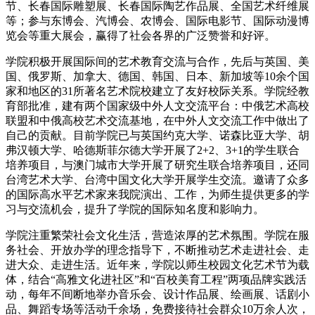
节、长春国际雕塑展、长春国际陶艺作品展、全国艺术纤维展
等；参与东博会、汽博会、农博会、国际电影节、国际动漫博
览会等重大展会，赢得了社会各界的广泛赞誉和好评。
学院积极开展国际间的艺术教育交流与合作，先后与英国、美
国、俄罗斯、加拿大、德国、韩国、日本、新加坡等10余个国
家和地区的31所著名艺术院校建立了友好校际关系。学院经教
育部批准，建有两个国家级中外人文交流平台：中俄艺术高校
联盟和中俄高校艺术交流基地，在中外人文交流工作中做出了
自己的贡献。目前学院已与英国约克大学、诺森比亚大学、胡
弗汉顿大学、哈德斯菲尔德大学开展了2+2、3+1的学生联合
培养项目，与澳门城市大学开展了研究生联合培养项目，还同
台湾艺术大学、台湾中国文化大学开展学生交流。邀请了众多
的国际高水平艺术家来我院演出、工作，为师生提供更多的学
习与交流机会，提升了学院的国际知名度和影响力。
学院注重繁荣社会文化生活，营造浓厚的艺术氛围。学院在服
务社会、开放办学的理念指导下，不断推动艺术走进社会、走
进大众、走进生活。近年来，学院以师生校园文化艺术节为载
体，结合“高雅文化进社区”和“百校美育工程”两项品牌实践活
动，每年不间断地举办音乐会、设计作品展、绘画展、话剧小
品、舞蹈专场等活动千余场，免费接待社会群众10万余人次，