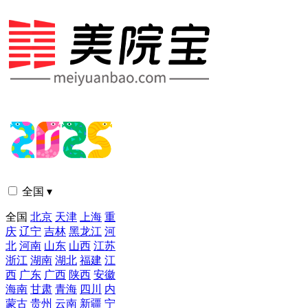
全国 ▾
全国
北京
天津
上海
重
庆
辽宁
吉林
黑龙江
河
北
河南
山东
山西
江苏
浙江
湖南
湖北
福建
江
西
广东
广西
陕西
安徽
海南
甘肃
青海
四川
内
蒙古
贵州
云南
新疆
宁