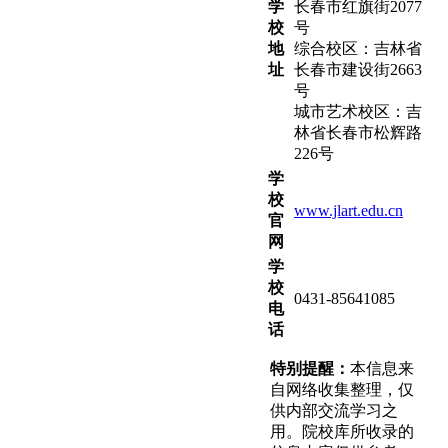
学
长春市红旗街2077
校
号
地
综合校区：吉林省
址
长春市建设街2663
号
城市艺术校区：吉
林省长春市松辉路
226号
学
校
www.jlart.edu.cn
官
网
学
校
0431-85641085
电
话
特别提醒：
本信息来
自网络收集整理，仅
供内部交流学习之
用。院校库所收录的