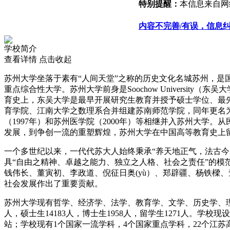
特别提醒：
本信息来自网
内容不完善/有误，信息
学校简介
查看详情
点击收起
苏州大学坐落于素有“人间天堂”之称的历史文化名城苏州，是国家
重点综合性大学。苏州大学前身是Soochow Universi
育史上，东吴大学是最早开展研究生教育并授予硕士学位、最先
育学院、江南大学之数理系合并组建苏南师范学院，同年更名为江苏师范
（1997年）和苏州医学院（2000年）等相继并入苏州大
发展，到争创一流的重塑辉煌，苏州大学在中国高等教育史上
一个多世纪以来，一代代苏大人始终秉承“养天地正气，法古
具“自由之精神、卓越之能力、独立之人格、社会之责任”的模
钱伟长、董寅初、李政道、倪征日奥(yù）、郑辟疆、杨铁樑
社会发展作出了重要贡献。
苏州大学现有哲学、经济学、法学、教育学、文学、历史学、理
人，硕士生14183人，博士生1958人，留学生1271人。学
站；学校现有1个国家一流学科，4个国家重点学科，22个江