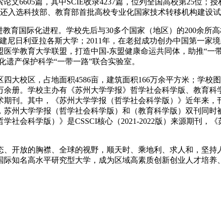
论文6605篇，其中SCIE收录4237篇，位列全国高校第25位；
大学还入选科技部、教育部首批高校专业化国家技术转移机构建设
进教育国际化进程。学校先后与30多个国家（地区）的200余
”，援建尼日利亚拉各斯大学；2011年，在老挝成功创办中国第一家
盟医学教育大学联盟，打造中国-东盟健康命运共同体，助推“一带
文化遗产保护科学“一带一路”联合实验室。
大校区，占地面积4586亩，建筑面积166万余平方米；学校
225万余册。学校主办有《苏州大学学报》哲学社会科学版、教
术期刊。其中，《苏州大学学报（哲学社会科学版）》近年来，
年，苏州大学学报（哲学社会科学版）和（教育科学版）双刊同时被
学社会科学版）》是CSSCI核心（2021-2022版）来源期
态、开放的胸襟、全球的视野，顺天时、乘地利、求人和，坚持
国际知名高水平研究型大学，成为区域高素质创新创业人才培养