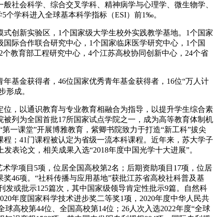
一般社会科学、综合交叉学科、精神病学与心理学、微生物学、
5个学科进入全球基本科学指标（ESI）前1‰。
模式创新实验区，1个国家级大学生校外实践教学基地。1个国家
家级国际合作联合研究中心，1个国家临床医学研究中心，1个国
2个教育部工程研究中心，4个江苏高校协同创新中心，24个省
出青年基金获得者，46位国家优秀青年基金获得者，16位“万人计
初步形成。
定位，以通识教育与专业教育相融合为指导，以提升学生综合素
被列为全国首批17所国家试点学院之一，成为高等教育体制机
第一课堂”开展博雅教育，紫卿书院致力于打造“新工科”拔尖
课程；41门课程被认定为省级一流本科课程。近年来，苏大学子
上发表论文，相关成果入选“2018年度中国光学十大进展”。
艺术学项目5项，位居全国高校第2名；后期资助项目17项，位居
果奖46项。“社科传播与应用基地”获批江苏省高校社科普及基
刊发或批示125篇次，其中国家级领导肯定性批示9篇。自然科
20年度国家科学技术进步奖二等奖1项，2020年度中华人民共
全球高校第44位、全国高校第14位；26人次入选2022年度“全球