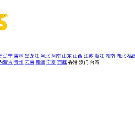
庆
辽宁
吉林
黑龙江
河北
河南
山东
山西
江苏
浙江
湖南
湖北
福
内蒙古
贵州
云南
新疆
宁夏
西藏
香港
澳门
台湾