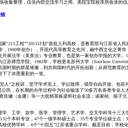
络收集整理，仅供内部交流学习之用。美院宝院校库所收录的信
纠错
“211工程”“2011计划”首批入列高校，是教育部与江苏省
ty（东吴大学，1900年创办），开现代高等教育之先河，融中西文
开展法学（英美法）专业教育，也是第一家创办学报的大学。1
学院。1982年，学校更名苏州大学（Soochow Univer
学。从民国时期的群星璀璨，到共和国时代的开拓创新；从师范教育
留下了浓墨重彩的一笔。
今完人”之校训，坚守学术至上、学以致用，倡导自由开放、包容
范公民，在长期的办学过程中为社会输送了50多万名各类专业
、查良镛（金庸）等一大批精英栋梁和社会名流；谈家桢、陈子元
学、工学、农学、医学、管理学、艺术学、交叉学科等十三大学科
校现设132个本科专业，47个一级学科硕士点，35个专业学位硕士点
苏高校优势学科， 6个“十四五”江苏省重点学科。截至目前，学