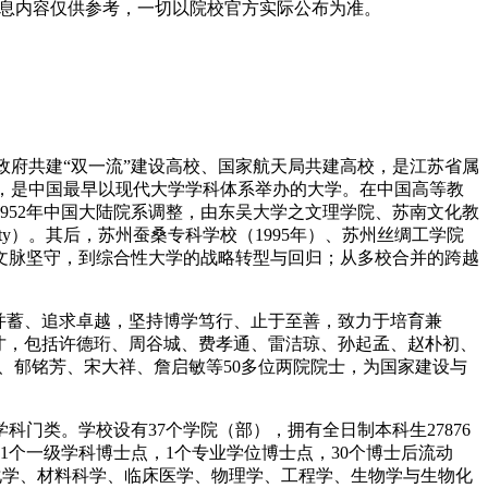
息内容仅供参考，一切以院校官方实际公布为准。
人民政府共建“双一流”建设高校、国家航天局共建高校，是江苏省属
化之菁华，是中国最早以现代大学学科体系举办的大学。在中国高等教
952年中国大陆院系调整，由东吴大学之文理学院、苏南文化教
sity）。其后，苏州蚕桑专科学校（1995年）、苏州丝绸工学院
的文脉坚守，到综合性大学的战略转型与回归；从多校合并的跨越
并蓄、追求卓越，坚持博学笃行、止于至善，致力于培育兼
人才，包括许德珩、周谷城、费孝通、雷洁琼、孙起孟、赵朴初、
、郁铭芳、宋大祥、詹启敏等50多位两院院士，为国家建设与
门类。学校设有37个学院（部），拥有全日制本科生27876
；31个一级学科博士点，1个专业学位博士点，30个博士后流动
校化学、材料科学、临床医学、物理学、工程学、生物学与生物化