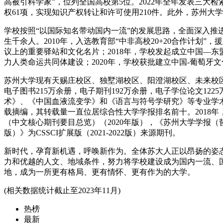
高被引科学家”，位列全国高校第5位。2022年全年发表三大检索
权61项，实现知识产权转让和许可使用210件。此外，苏州
学校按照“以国际知名带动国内一流”的发展思路，全面深入推
生千余人。2010年，入选教育部“中非高校20+20合作计划
议上的重要驿站和文化名片；2018年，学校发起成立中国—东
力人类命运共同体建设；2020年，学校获批建立中国-葡萄牙
苏州大学现有天赐庄校区、独墅湖校区、阳澄湖校区、未来校区四
电子图书215万余册，电子期刊192万余册，电子学位论文1
术》、《中国血液流变学》和《语言与符号学研究》等专业学
载摘编，其转载量一直位居综合性大学学报排名前十。2018
（中文核心期刊要目总览）（2020年版），《苏州大学学报（哲
版）》为CSSCI扩展版（2021-2022版）来源期刊。
新时代，孕育新机遇，呼唤新作为。全体苏大人正以昂扬的姿
力和优越的人文、地域条件，努力将学校建设成为国内一流、
地，成为一所更有格局、更有情怀、更有作为的大学。
(相关数据统计截止至2023年11月)
热榜
最新