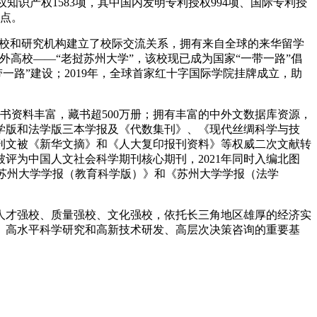
授权知识产权1583项，其中国内发明专利授权994项、国际专利授
试点。
所高校和研究机构建立了校际交流关系，拥有来自全球的来华留学
境外高校——“老挝苏州大学”，该校现已成为国家“一带一路”倡
一路”建设；2019年，全球首家红十字国际学院挂牌成立，助
图书资料丰富，藏书超500万册；拥有丰富的中外文数据库资源，
育科学版和法学版三本学报及《代数集刊》、《现代丝绸科学与技
刊文被《新华文摘》和《人大复印报刊资料》等权威二次文献转
评为中国人文社会科学期刊核心期刊，2021年同时入编北图
刊，《苏州大学学报（教育科学版）》和《苏州大学学报（法学
人才强校、质量强校、文化强校，依托长三角地区雄厚的经济实
、高水平科学研究和高新技术研发、高层次决策咨询的重要基