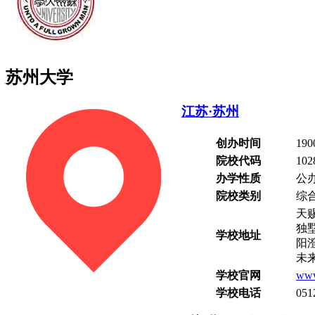
苏州大学
江苏·苏州
创办时间
19
院校代码
102
办学性质
公
院校类别
综
天
独
学校地址
阳
未
学校官网
www
学校电话
051