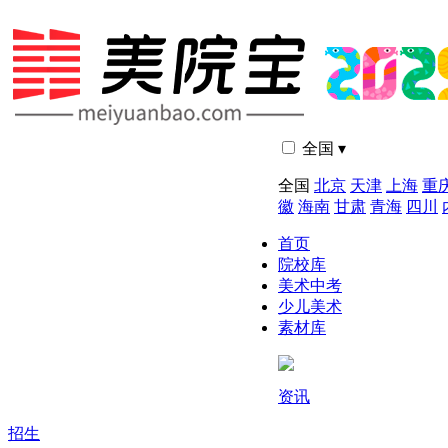
全国 ▾
全国
北京
天津
上海
重
徽
海南
甘肃
青海
四川
首页
院校库
美术中考
少儿美术
素材库
资讯
招生