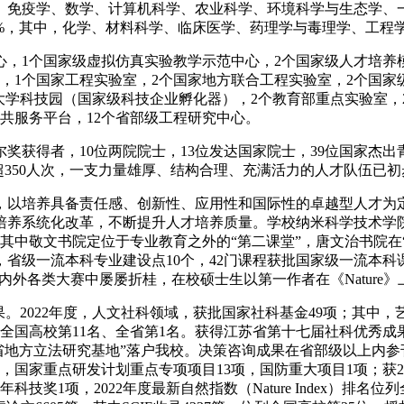
、免疫学、数学、计算机科学、农业科学、环境科学与生态学、
1%，其中，化学、材料科学、临床医学、药理学与毒理学、工程学
心，1个国家级虚拟仿真实验教学示范中心，2个国家级人才培养
室，1个国家工程实验室，2个国家地方联合工程实验室，2个国
大学科技园（国家级科技企业孵化器），2个教育部重点实验室，
共服务平台，12个省部级工程研究中心。
诺贝尔奖获得者，10位两院院士，13位发达国家院士，39位国家杰
超350人次，一支力量雄厚、结构合理、充满活力的人才队伍已
，以培养具备责任感、创新性、应用性和国际性的卓越型人才为
培养系统化改革，不断提升人才培养质量。学校纳米科学技术学院
其中敬文书院定位于专业教育之外的“第二课堂”，唐文治书院在“
，省级一流本科专业建设点10个，42门课程获批国家级一流本科
内外各类大赛中屡屡折桂，在校硕士生以第一作者在《Nature》
。2022年度，人文社科领域，获批国家社科基金49项；其中，
全国高校第11名、全省第1名。获得江苏省第十七届社科优秀成
苏省地方立法研究基地”落户我校。决策咨询成果在省部级以上内参
国家重点研发计划重点专项项目13项，国防重大项目1项；获20
奖1项，2022年度最新自然指数（Nature Index）排名位列