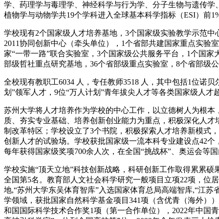
学、药理学与毒理学、神经科学与行为学、分子生物与遗传学
植物学与动物学共19个学科进入全球基本科学指标（ESI）前
学校现有2个国家级人才培养基地，3个国家级实验教学示范中
2011协同创新中心（牵头单位），1个省部共建国家重点实验
家“一带一路”联合实验室，3个国家级公共服务平台，1个国家
部级哲社重点研究基地，36个省部级重点实验室，8个省部级公
全校现有教职工6034 人，专任教师3518 人，其中包括1位
划”领军人才，9位“万人计划”青年拔尖人才等各类国家级人才
苏州大学将人才培养作为学校的中心工作，以立德树人为根本
质、夯实专业基础、培养创新创业能力为重点，积极深化人才
制改革特区；学校设立了3个书院，积极探索人才培养新模式，
创新人才的试验场。学校获批国家级一流本科专业建设点42个
每年获得国家级奖项700余人次，在全国“挑战杯”、奥运会等国
学校实施“顶天立地”科技创新战略，科研创新工作取得累累硕果
全国第5名。教育部人文社会科学研究一般项目立项22项，位居
地,“苏州大学东吴体育智库”入选国家体育总局高端智库,“江
学领域，获批国家自然科学基金项目341项（含优青（海外）），
和国国际科学技术合作奖1项（第一合作单位），2022年中国青年科技