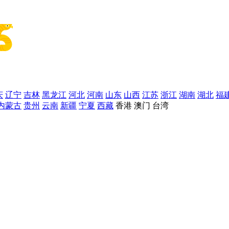
庆
辽宁
吉林
黑龙江
河北
河南
山东
山西
江苏
浙江
湖南
湖北
福
内蒙古
贵州
云南
新疆
宁夏
西藏
香港
澳门
台湾