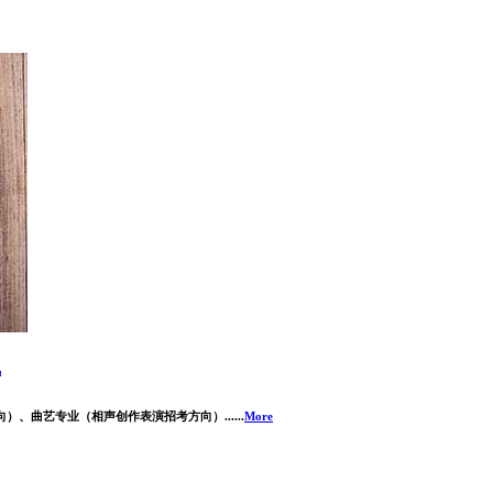
线
曲艺专业（相声创作表演招考方向）......
More