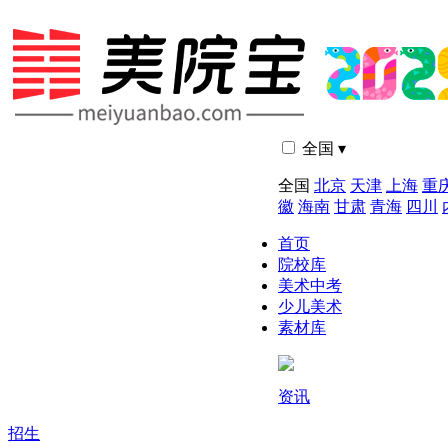
全国 ▾
全国
北京
天津
上海
重
徽
海南
甘肃
青海
四川
首页
院校库
美术中考
少儿美术
素材库
资讯
招生